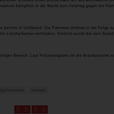
and einer Scheune einen Großeinsatz am Mittwochabend (29
erwehren kämpften in der Nacht zum Feiertag gegen die Fla
ne bereits in Vollbrand. Die Flammen drohten in der Folge 
 die Löscharbeiten verhindern. Verletzt wurde bei dem Bran
lligen Bereich. Laut Polizeiangaben ist die Brandursache n
llige Feuerwehr
Scheune