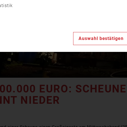
Video
atistik
abspiele
Auswahl bestätigen
00.000 EURO: SCHEUNE
NT NIEDER