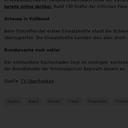
In Wüstenbuchau im Landkreis Kulmbach löste ein Vollbr
bereits online darüber.
Rund 150 Kräfte der örtlichen Feu
Scheune in Vollbrand
Beim Eintreffen der ersten Einsatzkräfte stand die Scheu
überzugreifen. Die Einsatzkräfte konnten dies aber druch
Brandursache noch unklar
Der entstandene Sachschaden liegt im niedrigen, sechsste
der Brandfahnder der Kriminalpolizei Bayreuth dauern an.
Quelle:
TV Oberfranken
Bayern
Brand
Einsatz
Feuer
Feuerwehr
Freiwi