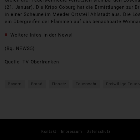
Gleich drei Feuerwehrleute verletzten sich bei den Lös
(21. Januar). Die Kripo Coburg hat die Ermittlungen zur
in einer Scheune im Meeder Ortsteil Ahlstadt aus. Die L
ein Übergreifen der Flammen auf das benachbarte Wohn
Weitere Infos in der
News!
(Bq. NEWS5)
Quelle:
TV Oberfranken
Bayern
Brand
Einsatz
Feuerwehr
Freiwillige Feue
Kontakt
Impressum
Datenschutz