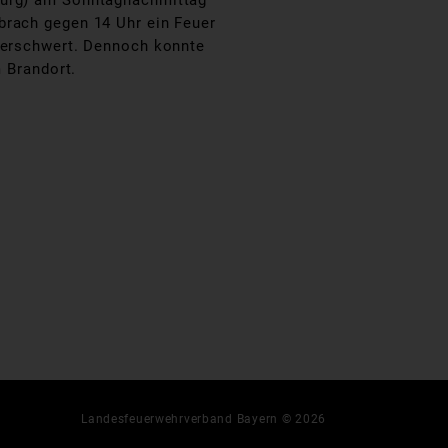
oburg) am Sonntagnachmittag
brach gegen 14 Uhr ein Feuer
e erschwert. Dennoch konnte
 Brandort.
Landesfeuerwehrverband Bayern © 2026