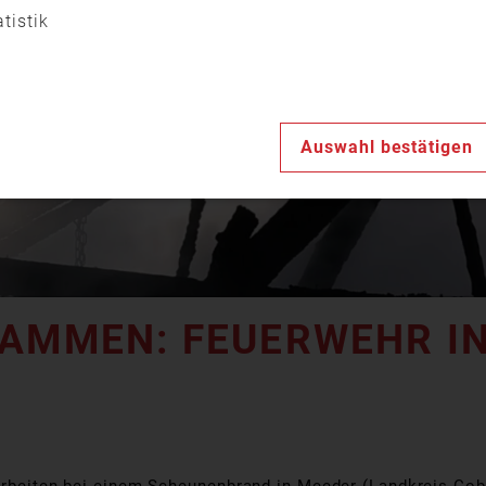
Video
atistik
abspiele
Auswahl bestätigen
LAMMEN: FEUERWEHR I