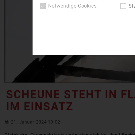
Notwendige Cookies
St
SCHEUNE STEHT IN F
IM EINSATZ
21. Januar 2024 19:02