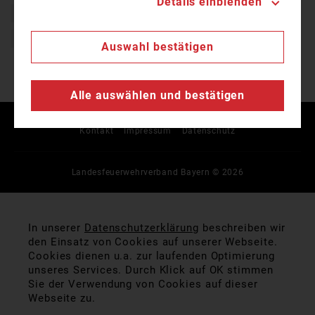
Details einblenden
Brand
Eibelstadt
Feuer
Feuerwehr
Polizei
Scheunenbrand
Auswahl bestätigen
Alle auswählen und bestätigen
Kontakt
Impressum
Datenschutz
Landesfeuerwehrverband Bayern © 2026
In unserer
Datenschutzerklärung
beschreiben wir
den Einsatz von Cookies auf unserer Webseite.
Cookies dienen u.a. zur laufenden Optimierung
unseres Services. Durch Klick auf OK stimmen
Sie der Verwendung von Cookies auf dieser
Webseite zu.