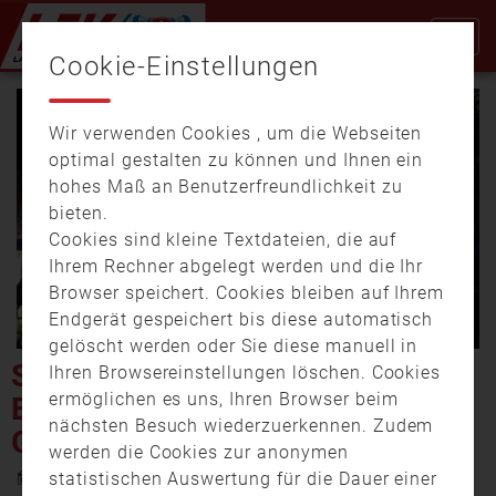
Cookie-Einstellungen
Wir verwenden Cookies , um die Webseiten
optimal gestalten zu können und Ihnen ein
hohes Maß an Benutzerfreundlichkeit zu
bieten.
Cookies sind kleine Textdateien, die auf
Video
Ihrem Rechner abgelegt werden und die Ihr
Browser speichert. Cookies bleiben auf Ihrem
Endgerät gespeichert bis diese automatisch
gelöscht werden oder Sie diese manuell in
abspi
SCHEUNENBRAND IN
Ihren Browsereinstellungen löschen. Cookies
ermöglichen es uns, Ihren Browser beim
EIBELSTADT – GEBÄUDE
nächsten Besuch wiederzuerkennen. Zudem
GERÄT IN VOLLBRAND
werden die Cookies zur anonymen
5. September 2024 17:00
statistischen Auswertung für die Dauer einer