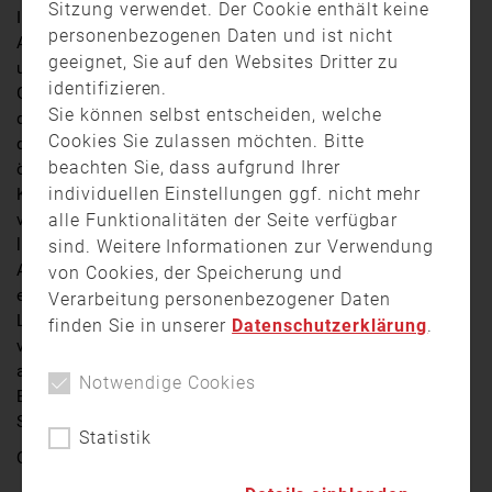
Sitzung verwendet. Der Cookie enthält keine
In Eibelstadt im Landkreis Würzburg kam es gestern
personenbezogenen Daten und ist nicht
Abend zu einem Scheunenbrand. Eine für Lagerzwecke
geeignet, Sie auf den Websites Dritter zu
und als Schafstall genutzte Halle geriet in Flammen.
identifizieren.
Gegen 20:25 wurden Polizei und Feuerwehr alarmiert,
Sie können selbst entscheiden, welche
die kurz darauf eintrafen. Zu diesem Zeitpunkt stand
Cookies Sie zulassen möchten. Bitte
der Dachstuhl des Gebäudes bereits in Vollbrand. Die
beachten Sie, dass aufgrund Ihrer
örtlichen Feuerwehren konnten den Brand unter
individuellen Einstellungen ggf. nicht mehr
Kontrolle bringen. Niemand wurde durch den Brand
alle Funktionalitäten der Seite verfügbar
verletzt – weder Menschen noch Tiere, das sich
letztere während des Brandes auf der Weide befanden.
sind. Weitere Informationen zur Verwendung
Allerdings ist der Bau nach dem Brand
von Cookies, der Speicherung und
einsturzgefährdet und es besteht beim Betreten
Verarbeitung personenbezogener Daten
Lebensgefahr. Die Kriminalpolizei Würzburg hat noch
finden Sie in unserer
Datenschutzerklärung
.
vor Ort die Ermittlungen zur Brandursache
aufgenommen und geht nach derzeitigem
Notwendige Cookies
Ermittlungsstand von Brandstiftung aus. Die Höhe des
Schadens bleibt zunächst unklar.
Statistik
Quelle:
TV Mainfranken