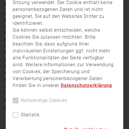
Sitzung verwendet. Der Cookie enthält keine
4. Juni 2024 18:00
personenbezogenen Daten und ist nicht
Am Montagabend ist es in Dorfprotzelten im Landkreis
geeignet, Sie auf den Websites Dritter zu
Miltenberg zu einem Brand auf einem Güterschiff
identifizieren.
gekommen. Kurz vor 17 Uhr wurden die umliegenden
Sie können selbst entscheiden, welche
Feuerwehren alarmiert, welche die Flammen im
Cookies Sie zulassen möchten. Bitte
Betriebsraum des unbeladenen Schiffes zügig unter
beachten Sie, dass aufgrund Ihrer
Kontrolle bringen konnten. Die Nachlösch- und
individuellen Einstellungen ggf. nicht mehr
Entrauchungsarbeiten zogen sich jedoch über längere
alle Funktionalitäten der Seite verfügbar
Zeit hin. Grund für das Feuer waren nach ersten
sind. Weitere Informationen zur Verwendung
Erkenntnissen wohl unsachgemäß durchgeführte
von Cookies, der Speicherung und
Schweißerarbeiten – die Wasserschutzpolizei
Verarbeitung personenbezogener Daten
Aschaffenburg hat die Ermittlungen zum Fall
finden Sie in unserer
Datenschutzerklärung
.
aufgenommen. Verletzt wurde glücklicherweise
niemand, der Sachschaden wird als gering
eingeschätzt.
Notwendige Cookies
Quelle:
TV Mainfranken
Statistik
Bayern
Brand
Einsatz
Feuer
Feuerwehr