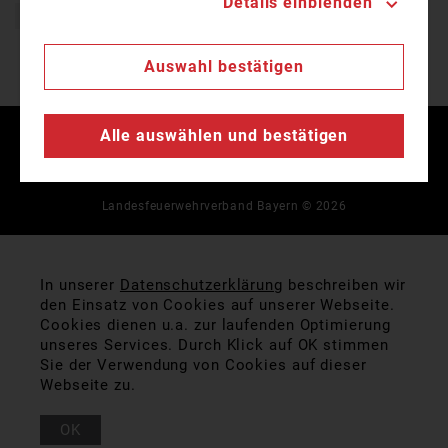
Details einblenden
Flammen
Freiwillige Feuerwehr
Auswahl bestätigen
Alle auswählen und bestätigen
Kontakt
Impressum
Datenschutz
Landesfeuerwehrverband Bayern © 2026
In unserer
Datenschutzerklärung
beschreiben wir
den Einsatz von Cookies auf unserer Webseite.
Cookies dienen u.a. zur laufenden Optimierung
unseres Services. Durch Klick auf OK stimmen
Sie der Verwendung von Cookies auf dieser
Webseite zu.
OK