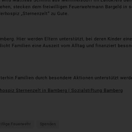
f wird Matthias Schmitt aus Memmelsdorf im Landkreis Bam
stehen, stecken dem freiwilligen Feuerwehrmann Bargeld in 
rhospiz „Sternenzelt“ zu Gute.
amberg. Hier werden Eltern unterstützt, bei deren Kinder ei
icht Familien eine Auszeit vom Alltag und finanziert beson
iterhin Familien durch besondere Aktionen unterstützt werd
hospiz Sternenzelt in Bamberg | Sozialstiftung Bamberg
willige Feuerwehr
Spenden