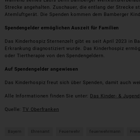
Während seines Laufs beim Bamberger Weltkulturerbelau
Strecke angehalten. Zuschauer, die entlang der Strecke 
Atemluftgerät. Die Spenden kommen dem Bamberger Kinde
Spendengelder ermöglichen Auszeit für Familien
Das Kinderhospiz Sternenzelt gibt es seit April 2023 in B
Erkrankung diagnostiziert wurde. Das Kinderhospiz ermögl
oder Tiertherapie von den Spendengeldern.
Auf Spendengelder angewiesen
Das Kinderhospiz freut sich über Spenden, damit auch we
Alle Informationen finden Sie unter:
Das Kinder- & Jugend
Quelle:
TV Oberfranken
Bayern
Ehrenamt
Feuerwehr
feuerwehrmann
Frei