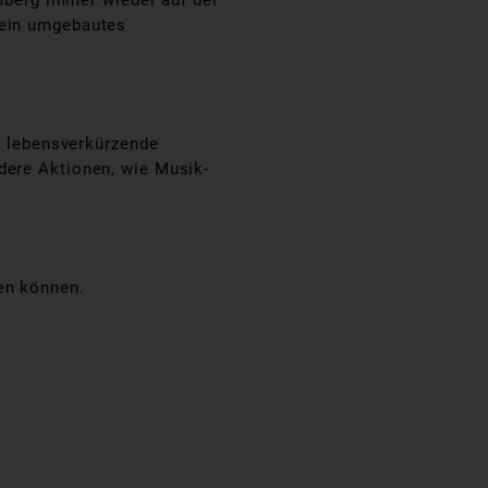
berg immer wieder auf der
sein umgebautes
ne lebensverkürzende
dere Aktionen, wie Musik-
en können.