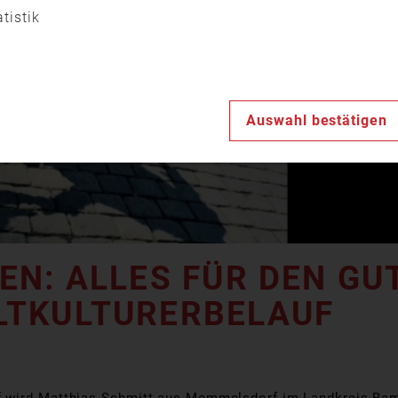
Video
atistik
abspiele
Auswahl bestätigen
N: ALLES FÜR DEN GUT
TKULTURERBELAUF