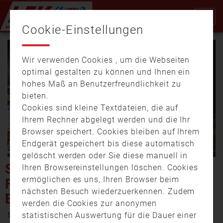
Cookie-Einstellungen
Wir verwenden Cookies , um die Webseiten
optimal gestalten zu können und Ihnen ein
hohes Maß an Benutzerfreundlichkeit zu
bieten.
Cookies sind kleine Textdateien, die auf
Video
Ihrem Rechner abgelegt werden und die Ihr
Browser speichert. Cookies bleiben auf Ihrem
Endgerät gespeichert bis diese automatisch
gelöscht werden oder Sie diese manuell in
abspi
SCHWERER UNFALL DER
Ihren Browsereinstellungen löschen. Cookies
ermöglichen es uns, Ihren Browser beim
FREIWILLIGEN FEUERWEHR
nächsten Besuch wiederzuerkennen. Zudem
EBERSDORF
werden die Cookies zur anonymen
21. Februar 2022 8:21
statistischen Auswertung für die Dauer einer