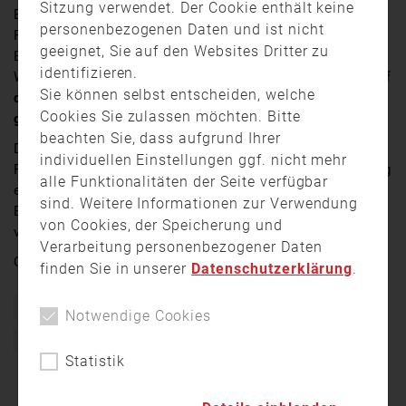
Sitzung verwendet. Der Cookie enthält keine
Es war eine Schocknachricht am Samstagabend (19.
personenbezogenen Daten und ist nicht
Februar): Eigentlich waren die Feuerwehrkräfte aus
geeignet, Sie auf den Websites Dritter zu
Ebersdorf bei Coburg unterwegs, um im benachbarten
identifizieren.
Weidhausen einen Scheunenbrand zu löschen.
Doch auf
Sie können selbst entscheiden, welche
dem Weg kommt das Fahrzeug vom Weg ab und prallt
Cookies Sie zulassen möchten. Bitte
gegen einen Baum
.
beachten Sie, dass aufgrund Ihrer
Der Fahrer wird schwer, vier andere
individuellen Einstellungen ggf. nicht mehr
Feuerwehrkameraden leicht verletzt. Am Löschfahrzeug
alle Funktionalitäten der Seite verfügbar
entstand ein Totalschaden. Die Freiwillige Feuerwehr
sind. Weitere Informationen zur Verwendung
Ebersdorf muss diesen Schock jetzt erst einmal
von Cookies, der Speicherung und
verdauen.
Verarbeitung personenbezogener Daten
Quelle:
TV Oberfranken
finden Sie in unserer
Datenschutzerklärung
.
Bayern
Einsatz
Einsatzfahrt
Feuerwehr
Notwendige Cookies
Freiwillige Feuerwehr
Unfall
Verkehrsunfall
Statistik