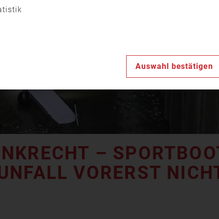
Video
atistik
abspiele
Auswahl bestätigen
ENKRECHT – SPORTBOO
UNFALL VORERST NICH