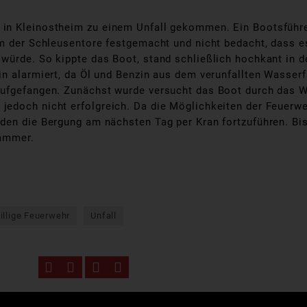
in Kleinostheim zu einem Unfall gekommen. Ein Bootsführe
nem der Schleusentore festgemacht und nicht bedacht, dass
würde. So kippte das Boot, stand schließlich hochkant in 
in alarmiert, da Öl und Benzin aus dem verunfallten Wasser
ufgefangen. Zunächst wurde versucht das Boot durch das Wi
jedoch nicht erfolgreich. Da die Möglichkeiten der Feuerw
den die Bergung am nächsten Tag per Kran fortzuführen. Bi
kammer.
illige Feuerwehr
Unfall