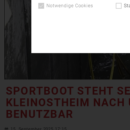
Notwendige Cookies
St
SPORTBOOT STEHT S
KLEINOSTHEIM NACH 
BENUTZBAR
15. September 2025 17:15