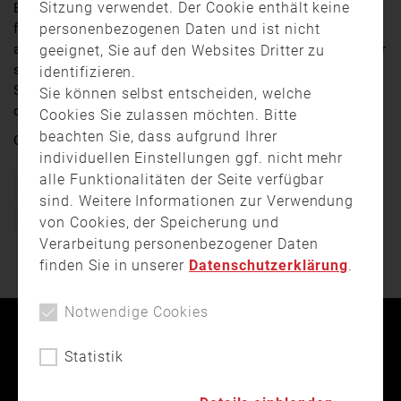
Sitzung verwendet. Der Cookie enthält keine
Einsatzkräfte auf den Plan. Der Sturm wirbelte seit den
personenbezogenen Daten und ist nicht
frühen Morgenstunden des Donnerstags (17. Februar)
auch in Oberfranken viele Landkreise und Städte auf. Er
geeignet, Sie auf den Websites Dritter zu
sorgte vor allem für umgestürzte Bäume, versperrte
identifizieren.
Straßen und Stromausfälle. Die Feuerwehren waren
Sie können selbst entscheiden, welche
deshalb vielerorts im Dauereinsatz.
Cookies Sie zulassen möchten. Bitte
beachten Sie, dass aufgrund Ihrer
Quelle:
TV Oberfranken
individuellen Einstellungen ggf. nicht mehr
alle Funktionalitäten der Seite verfügbar
Bayern
Einsatz
Feuerwehr
Freiwillige Feuerwehr
sind. Weitere Informationen zur Verwendung
Unwetter
von Cookies, der Speicherung und
Verarbeitung personenbezogener Daten
finden Sie in unserer
Datenschutzerklärung
.
Notwendige Cookies
Kontakt
Impressum
Datenschutz
Statistik
Landesfeuerwehrverband Bayern © 2026