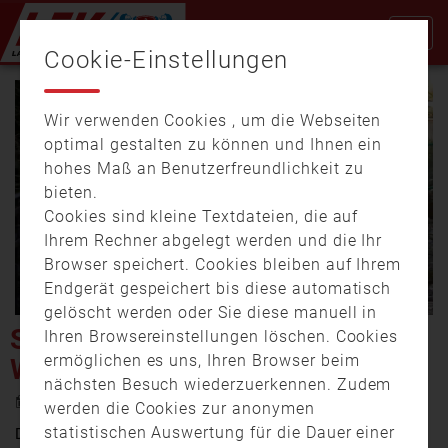
Cookie-Einstellungen
Wir verwenden Cookies , um die Webseiten
optimal gestalten zu können und Ihnen ein
hohes Maß an Benutzerfreundlichkeit zu
bieten.
Cookies sind kleine Textdateien, die auf
Video
Ihrem Rechner abgelegt werden und die Ihr
Browser speichert. Cookies bleiben auf Ihrem
Endgerät gespeichert bis diese automatisch
gelöscht werden oder Sie diese manuell in
abspi
STURMTIEF „YLENIA“
Ihren Browsereinstellungen löschen. Cookies
ermöglichen es uns, Ihren Browser beim
WIRBELT OBERFRANKEN AUF
nächsten Besuch wiederzuerkennen. Zudem
17. Februar 2022 21:21
werden die Cookies zur anonymen
statistischen Auswertung für die Dauer einer
Das Orkantief „Ylenia“ ruft deutschlandweit etliche