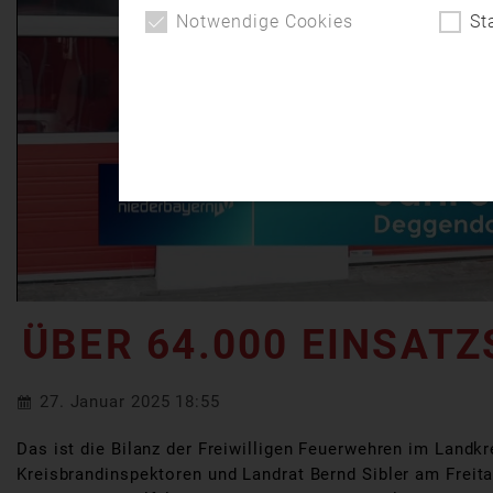
Notwendige Cookies
St
ÜBER 64.000 EINSATZ
27. Januar 2025 18:55
Das ist die Bilanz der Freiwilligen Feuerwehren im Landk
Kreisbrandinspektoren und Landrat Bernd Sibler am Freit