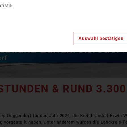
Video
atistik
abspiele
Auswahl bestätigen
STUNDEN & RUND 3.300
reis Deggendorf für das Jahr 2024, die Kreisbrandrat Erwin
ag vorgestellt haben. Unter anderem wurden die Landkreis-F