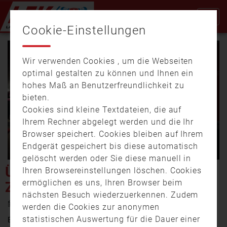
Cookie-Einstellungen
Wir verwenden Cookies , um die Webseiten
optimal gestalten zu können und Ihnen ein
hohes Maß an Benutzerfreundlichkeit zu
bieten.
Cookies sind kleine Textdateien, die auf
Video
Ihrem Rechner abgelegt werden und die Ihr
Browser speichert. Cookies bleiben auf Ihrem
Endgerät gespeichert bis diese automatisch
gelöscht werden oder Sie diese manuell in
abspi
ÜBUNG IN COBURG:
Ihren Browsereinstellungen löschen. Cookies
ermöglichen es uns, Ihren Browser beim
ZUGUNGLÜCK IM TUNNEL
nächsten Besuch wiederzuerkennen. Zudem
28. Oktober 2024 14:22
werden die Cookies zur anonymen
statistischen Auswertung für die Dauer einer
Ein Sabotageakt, ein Zug entgleist in einem Bahntunnel