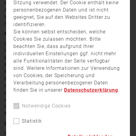
Sitzung verwendet. Der Cookie enthält keine
bei Coburg. Es gibt Tote und Verletzte. Das ist das
personenbezogenen Daten und ist nicht
Ausgangsszenario einer Katastrophenübung, an der am
Wochenende insgesamt 700 Personen teilgenommen
geeignet, Sie auf den Websites Dritter zu
haben.
identifizieren.
Sie können selbst entscheiden, welche
Hilfskräfte simulieren den Ernstfall
Cookies Sie zulassen möchten. Bitte
Beginn war gegen 22Uhr mit einer Erläuterung des
beachten Sie, dass aufgrund Ihrer
Szenarios in der alten Turnhalle am Anger in Coburg.
individuellen Einstellungen ggf. nicht mehr
Dann erfolgte der Alarm, Dutzende Krankenwägen und
alle Funktionalitäten der Seite verfügbar
Feuerwehrautos rückten zum Eisenbahntunnel
sind. Weitere Informationen zur Verwendung
Feuerfelsen aus. Dieser liegt am östlichen Stadtrand
von Cookies, der Speicherung und
bei Lützelbuch. Dort sammelten sich die Einsatzkräfte,
Verarbeitung personenbezogener Daten
die zum Großteil aus Ehrenamtlichem bestanden. Ihnen
finden Sie in unserer
Datenschutzerklärung
.
gebührte der Dank der Verantwortlichen, zum Beispiel
von Oberbürgermeister Dominik Sauerteig. Die Stadt
Notwendige Cookies
Coburg koordinierte den Einsatz, der bis in die frühen
Morgenstunden dauerte.
Statistik
Lagezentrum im Dammweg
Die Fäden liefen in der Feuerwache im Dammweg