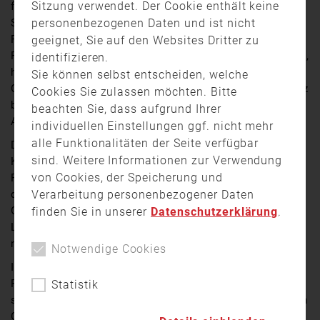
Sitzung verwendet. Der Cookie enthält keine
für den Brandschutz, davon rund 320.000 ehrenamtlich.
personenbezogenen Daten und ist nicht
Sie engagieren sich in mehr als 7.400 Freiwilligen
Feuerwehren. Während in Coronazeiten viele
geeignet, Sie auf den Websites Dritter zu
Feuerwehren über fehlenden Nachwuchs geklagt hatten,
identifizieren.
hat sich die Situation wieder deutlich gebessert. Ein
Sie können selbst entscheiden, welche
Grund dafür auch die verstärkte Nachwuchsarbeit. Ganz
Cookies Sie zulassen möchten. Bitte
besonders erfolgreich läuft diese in Kastl im Landkreis
beachten Sie, dass aufgrund Ihrer
Amberg-Sulzbach.
individuellen Einstellungen ggf. nicht mehr
alle Funktionalitäten der Seite verfügbar
Dort gibt es seit 5 Jahren eine Kinderfeuerwehr. 25
sind. Weitere Informationen zur Verwendung
Kinder lernen dort schon früh vieles über die Arbeit als
von Cookies, der Speicherung und
Feuerwehrmann oder -Frau. Andrea Popp, die Leiterin
Verarbeitung personenbezogener Daten
der Gruppe bringt den Kindern Teamwork bei, klärt über
Gefahren auf und zeigt ihnen den ersten Umgang mit
finden Sie in unserer
Datenschutzerklärung
.
Löschmitteln. Dabei kommt natürlich auch der Spaß
nicht zu kurz.
Notwendige Cookies
Im Landkreis Amberg-Sulzbach ist die
Personalsituation in den Freiwilligen Wehren noch gut,
Statistik
so Kreisbrandrat Christof Strobl. Dennoch machen sich
Geburtenschwache Jahrgänge bemerkbar. Umso