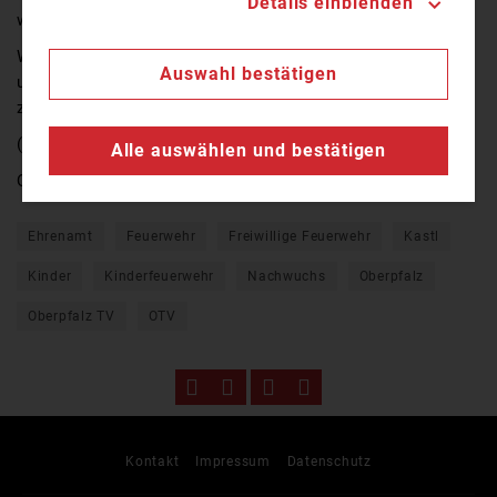
Details einblenden
wichtiger ist die rechtzeitige Nachwuchswerbung.
Wir waren zu Besuch bei der Kinderfeuerwehr in Kastl
Auswahl bestätigen
und haben den Feuerwehrkids bei ihren Übungen
zugeschaut.
(db)
Alle auswählen und bestätigen
Quelle:
OTV
Ehrenamt
Feuerwehr
Freiwillige Feuerwehr
Kastl
Kinder
Kinderfeuerwehr
Nachwuchs
Oberpfalz
Oberpfalz TV
OTV
Kontakt
Impressum
Datenschutz