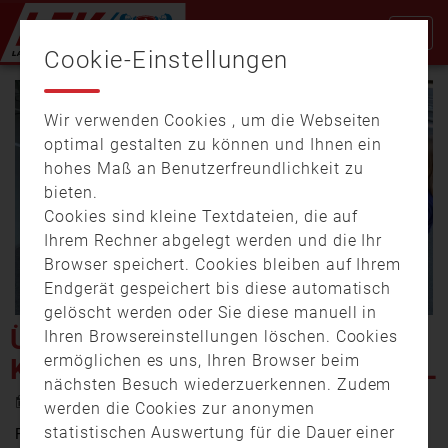
Cookie-Einstellungen
Wir verwenden Cookies , um die Webseiten
optimal gestalten zu können und Ihnen ein
hohes Maß an Benutzerfreundlichkeit zu
bieten.
Cookies sind kleine Textdateien, die auf
Video
Ihrem Rechner abgelegt werden und die Ihr
Browser speichert. Cookies bleiben auf Ihrem
Endgerät gespeichert bis diese automatisch
gelöscht werden oder Sie diese manuell in
abspi
ÜBUNGSSTUNDE BEI DER
Ihren Browsereinstellungen löschen. Cookies
ermöglichen es uns, Ihren Browser beim
KINDERFEUERWEHR IN KASTL
nächsten Besuch wiederzuerkennen. Zudem
21. August 2025 15:02
werden die Cookies zur anonymen
statistischen Auswertung für die Dauer einer
Rund 326.000 aktive Feuerwehrleute sorgen in Bayern