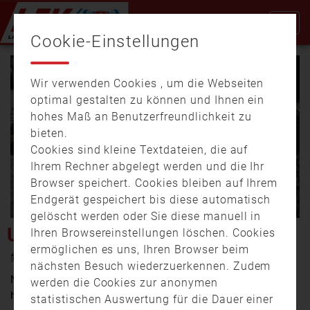
Cookie-Einstellungen
Wir verwenden Cookies , um die Webseiten
optimal gestalten zu können und Ihnen ein
hohes Maß an Benutzerfreundlichkeit zu
bieten.
Cookies sind kleine Textdateien, die auf
Video
Ihrem Rechner abgelegt werden und die Ihr
Browser speichert. Cookies bleiben auf Ihrem
Endgerät gespeichert bis diese automatisch
gelöscht werden oder Sie diese manuell in
abspi
UNWETTER IN MÜNCHEN
Ihren Browsereinstellungen löschen. Cookies
ermöglichen es uns, Ihren Browser beim
4. Februar 2020 19:04
nächsten Besuch wiederzuerkennen. Zudem
Nach den starken Sturmböen der vergangenen Nacht
werden die Cookies zur anonymen
hat die Feuerwehr die Stadt wieder aufgeräumt.
statistischen Auswertung für die Dauer einer