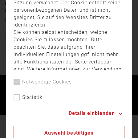
Sitzung verwendet. Der Cookie enthält keine
Es ist nicht nur ungemütlich, windig und nass, sondern
personenbezogenen Daten und ist nicht
teilweise auch gefährlich in der Stadt.
geeignet, Sie auf den Websites Dritter zu
Quelle:
muenchen.tv
identifizieren.
Sie können selbst entscheiden, welche
Bayern
Einsatz
Feuerwehr
Freiwillige Feuerwehr
Cookies Sie zulassen möchten. Bitte
beachten Sie, dass aufgrund Ihrer
München
Unwetter
individuellen Einstellungen ggf. nicht mehr
alle Funktionalitäten der Seite verfügbar
sind. Weitere Informationen zur Verwendung
von Cookies, der Speicherung und
Notwendige Cookies
Verarbeitung personenbezogener Daten
Kontakt
Impressum
Datenschutz
finden Sie in unserer
Datenschutzerklärung
.
Statistik
Landesfeuerwehrverband Bayern © 2026
Details einblenden
In unserer
Datenschutzerklärung
beschreiben wir
Auswahl bestätigen
den Einsatz von Cookies auf unserer Webseite.