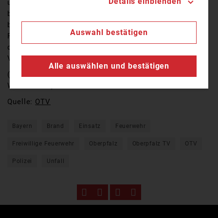
Details einblenden
und Windischeschenbach geriet ein mit Papier
beladener LKW in Brand. Laut erstem Kenntnisstand
brach das Feuer durch einen technischen Defekt im
Auswahl bestätigen
Fahrerhaus aus. Die gerufen Feuerwehrkräfte konnten
den Brand zum Glück schnell unter Kontrolle bringen.
Verletzt wurde niemand.
Alle auswählen und bestätigen
(pg / Kamera: Peter Nickl, Jürgen Masching, Roland
Wellenhöfer)
Quelle:
OTV
Bayern
Brand
Einsatz
Feuerwehr
Freiwillige Feuerwehr
Oberpfalz
Oberpfalz TV
OTV
Polizei
Unfall