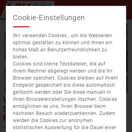
Cookie-Einstellungen
Wir verwenden Cookies , um die Webseiten
optimal gestalten zu können und Ihnen ein
hohes Maß an Benutzerfreundlichkeit zu
bieten.
Cookies sind kleine Textdateien, die auf
Video
Ihrem Rechner abgelegt werden und die Ihr
Browser speichert. Cookies bleiben auf Ihrem
Endgerät gespeichert bis diese automatisch
gelöscht werden oder Sie diese manuell in
abspi
VIEL LOS AUF DEN
Ihren Browsereinstellungen löschen. Cookies
ermöglichen es uns, Ihren Browser beim
STRASSEN: ZWEI UNFÄLLE, E
nächsten Besuch wiederzuerkennen. Zudem
IN LKW-BRAND
werden die Cookies zur anonymen
30. Januar 2025 16:43
statistischen Auswertung für die Dauer einer