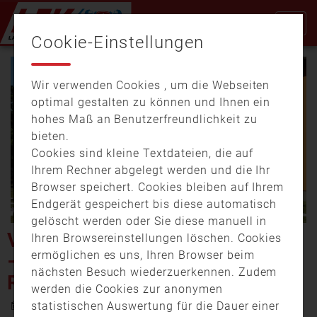
Cookie-Einstellungen
Wir verwenden Cookies , um die Webseiten
optimal gestalten zu können und Ihnen ein
hohes Maß an Benutzerfreundlichkeit zu
bieten.
Cookies sind kleine Textdateien, die auf
Video
Ihrem Rechner abgelegt werden und die Ihr
Browser speichert. Cookies bleiben auf Ihrem
Endgerät gespeichert bis diese automatisch
gelöscht werden oder Sie diese manuell in
abspi
VOLLBRAND IN OERLENBACH
Ihren Browsereinstellungen löschen. Cookies
ermöglichen es uns, Ihren Browser beim
– KINDER KONNTEN SICH
nächsten Besuch wiederzuerkennen. Zudem
RETTEN
werden die Cookies zur anonymen
15. Juni 2022 19:03
statistischen Auswertung für die Dauer einer