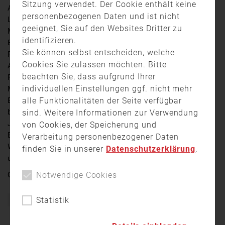
Sitzung verwendet. Der Cookie enthält keine
Am Dienstagnachmittag kam es in Oerlenbach im
personenbezogenen Daten und ist nicht
Landkreis Bad Kissingen zu einem Brand in einem
geeignet, Sie auf den Websites Dritter zu
Mehrfamilienhaus. Kurz nach 17 Uhr wurden die
identifizieren.
Einsatzkräfte über massive schwarze
Sie können selbst entscheiden, welche
Rauchentwicklung in der St.-Bruno-Straße informiert.
Cookies Sie zulassen möchten. Bitte
Als die Einsatzkräfte eintrafen, waren neben dem
beachten Sie, dass aufgrund Ihrer
Rauch auch Feuer zu erkennen. Eine Wohnung des
individuellen Einstellungen ggf. nicht mehr
Mehrfamilienhauses stand komplett in Flammen. Alle
alle Funktionalitäten der Seite verfügbar
Bewohner konnten das Haus rechtzeitig verlassen und
blieben unverletzt. Darunter befanden sich auch zwei
sind. Weitere Informationen zur Verwendung
Jungen im Alter von neun und zwölf Jahren. Durch den
von Cookies, der Speicherung und
Brand entstand ein Sachschaden von über 50.000 Euro.
Verarbeitung personenbezogener Daten
Wie es zu dem Feuer kommen konnte, ist derzeit noch
finden Sie in unserer
Datenschutzerklärung
.
unklar.
Notwendige Cookies
Quelle:
TV Mainfranken
Statistik
Bayern
Brand
Einsatz
Feuer
Feuerwehr