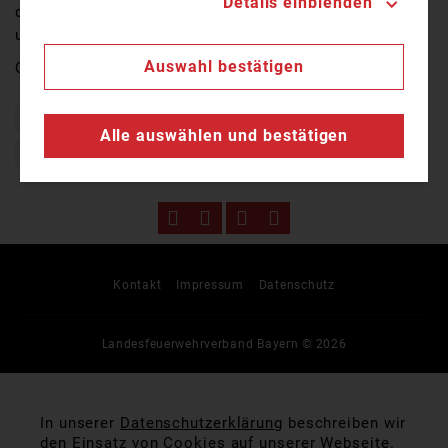
Details einblenden
derzeit nicht ausgeschlossen werden, da es im Bereich
um Hanau immer wieder zu Waldbränden kommt.
Auswahl bestätigen
Quelle:
TV Mainfranken
Blaulicht
Brand
Einsatz
Feuerwehr
Flammen
Alle auswählen und bestätigen
Freiwillige Feuerwehr
Waldbrand
Kontakt
Impressum
Datenschutz
Landesfeuerwehrverband Bayern © 2026
In unserer
Datenschutzerklärung
beschreiben wir
den Einsatz von Cookies auf unserer Webseite.