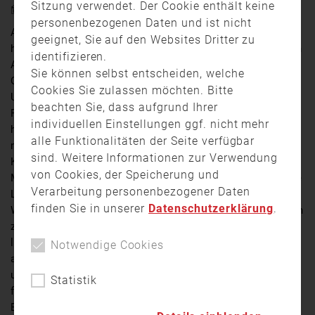
Sitzung verwendet. Der Cookie enthält keine
20. August 2025 17:36
personenbezogenen Daten und ist nicht
Am Dienstagnachmittag kam es im bayerisch-
geeignet, Sie auf den Websites Dritter zu
hessischen Grenzgebiet zu einem Waldbrand. Zwischen
identifizieren.
Alzenau, Kahl und Hanau standen mehrere Tausend
Sie können selbst entscheiden, welche
Quadratmeter Waldboden in Flammen. Kurz vor 13.30
Cookies Sie zulassen möchten. Bitte
Uhr wurde die Feuerwehr Kahl zu einer unklaren
beachten Sie, dass aufgrund Ihrer
Rauchentwicklung alarmiert. Wie sich schnell
individuellen Einstellungen ggf. nicht mehr
herausstellte, war es zu einem Brand im Grenzgebiet
alle Funktionalitäten der Seite verfügbar
nahe der Autobahn 45 gekommen, woraufhin weitere
sind. Weitere Informationen zur Verwendung
Kräfte aus Bayern und Hessen nachalarmiert wurden.
von Cookies, der Speicherung und
Mit Tanklöschfahrzeugen wurde das dringend benötigte
Verarbeitung personenbezogener Daten
Löschwasser in das Waldgebiet transportiert. Den
finden Sie in unserer
Datenschutzerklärung
.
Wehren gelang es schnell, die Ausweitung der Flammen
zu verhindern, die Brandfläche einzudämmen und zu
löschen. Die Nachlöscharbeiten erwiesen sich als
Notwendige Cookies
aufwendig. Der gesamte Boden musste umgegraben
und bewässert werden, um möglich Glutnester zu
Statistik
finden und abzulöschen. Verletzt wurde bei dem
Einsatz niemand. Eine vorsätzliche Brandstiftung kann