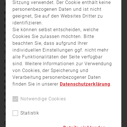
Sitzung verwendet. Der Cookie enthält keine
26. Mai 2017 16:42
personenbezogenen Daten und ist nicht
Millionenschaden nach einem Großbrand.
geeignet, Sie auf den Websites Dritter zu
Bei einem Brand zweier direkt nebeneinander liegender
identifizieren.
Bauernhöfe im Waldsassener Ortsteil Schottenhof sind
Sie können selbst entscheiden, welche
sieben Personen leicht verletzt worden. In der Nacht
Cookies Sie zulassen möchten. Bitte
zum Donnerstag bemerkte die Bewohnerin eines
beachten Sie, dass aufgrund Ihrer
Vierseithofes beim Blick aus ihrem
individuellen Einstellungen ggf. nicht mehr
Schlafzimmerfenster einen hellen Feuerschein.
alle Funktionalitäten der Seite verfügbar
Die alarmierten Feuerwehren konnten ein Übergreifen
sind. Weitere Informationen zur Verwendung
der Flammen auf die Wohnhäuser verhindern. Vier
von Cookies, der Speicherung und
Bewohner des Hofes mussten vom Rettungsdienst
Verarbeitung personenbezogener Daten
wegen leichten Schocks behandelt werden. Der
finden Sie in unserer
Datenschutzerklärung
.
Bewohner des anderen Hofse erlitt eine leichte
Rauchgasvergiftung. Außerdem erlitten zwei
Notwendige Cookies
Feuerwehrleute bei den Löscharbeiten leichte
Verletzungen. Es entstand ein Sachschaden im unteren
Statistik
siebenstelligen Bereich.
Die Brandursache ist noch unklar. Die Kripo Weiden