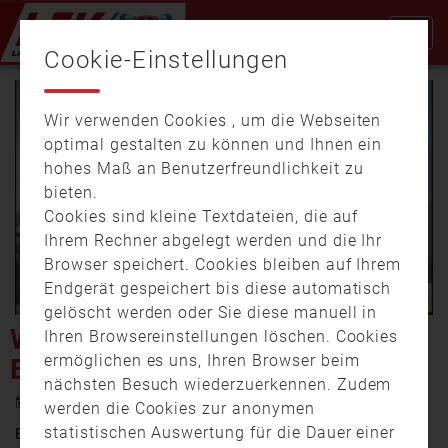
Cookie-Einstellungen
Wir verwenden Cookies , um die Webseiten
optimal gestalten zu können und Ihnen ein
hohes Maß an Benutzerfreundlichkeit zu
bieten.
Cookies sind kleine Textdateien, die auf
Video
Ihrem Rechner abgelegt werden und die Ihr
Browser speichert. Cookies bleiben auf Ihrem
Endgerät gespeichert bis diese automatisch
gelöscht werden oder Sie diese manuell in
abspi
WOHNHAUS IN HOF DURCH
Ihren Browsereinstellungen löschen. Cookies
ermöglichen es uns, Ihren Browser beim
BRAND VÖLLIG ZERSTÖRT
nächsten Besuch wiederzuerkennen. Zudem
14. November 2016 16:59
werden die Cookies zur anonymen
statistischen Auswertung für die Dauer einer
Ein hoher Sachschaden und ein unbewohnbares