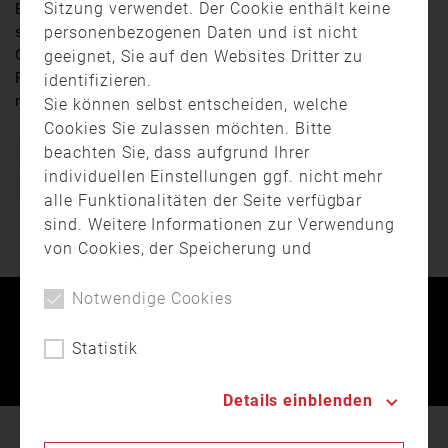
Sitzung verwendet. Der Cookie enthält keine
Einfamilienhaus waren die Bilanz eines Brandes vom
personenbezogenen Daten und ist nicht
späten Sonntagvormittag (13. November) im Hofer
Ortsteil Jägersruh. Zwei Bewohner erlitten leichte
geeignet, Sie auf den Websites Dritter zu
Rauchgasvergiftungen. Die Schadenshöhe wurde auf
identifizieren.
rund 100.000 Euro beziffert.
Sie können selbst entscheiden, welche
Cookies Sie zulassen möchten. Bitte
beachten Sie, dass aufgrund Ihrer
Brand
Feuer
Hilfe
Jägersruh
Oberfranken
individuellen Einstellungen ggf. nicht mehr
Spenden
TV Oberfranken
TVO
Wohnhaus
alle Funktionalitäten der Seite verfügbar
sind. Weitere Informationen zur Verwendung
von Cookies, der Speicherung und
Verarbeitung personenbezogener Daten
finden Sie in unserer
Datenschutzerklärung
.
Notwendige Cookies
Kontakt
Impressum
Datenschutz
Statistik
Landesfeuerwehrverband Bayern © 2026
Details einblenden