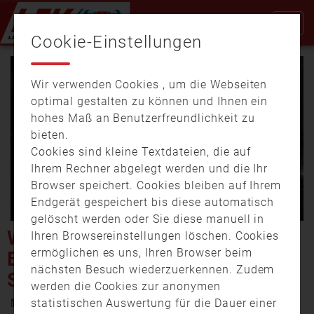
Cookie-Einstellungen
Wir verwenden Cookies , um die Webseiten
optimal gestalten zu können und Ihnen ein
hohes Maß an Benutzerfreundlichkeit zu
bieten.
Cookies sind kleine Textdateien, die auf
Video
Ihrem Rechner abgelegt werden und die Ihr
Browser speichert. Cookies bleiben auf Ihrem
Endgerät gespeichert bis diese automatisch
gelöscht werden oder Sie diese manuell in
abspi
WOHNUNGSBRAND IN
Ihren Browsereinstellungen löschen. Cookies
ermöglichen es uns, Ihren Browser beim
BÄRNAU FORDERT
nächsten Besuch wiederzuerkennen. Zudem
SCHWERVERLETZTEN MANN
werden die Cookies zur anonymen
19. Oktober 2021 21:16
statistischen Auswertung für die Dauer einer