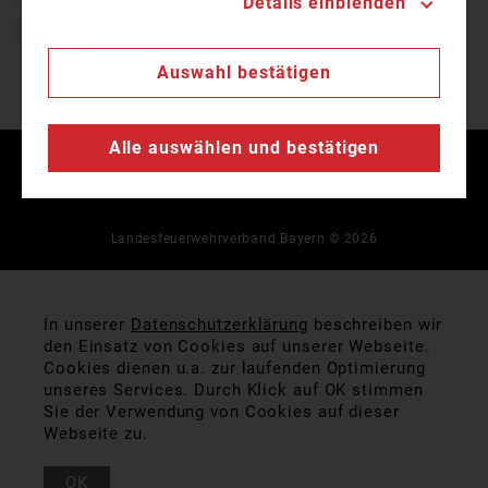
Details einblenden
Freiwillige Feuerwehr
Auswahl bestätigen
Alle auswählen und bestätigen
Kontakt
Impressum
Datenschutz
Landesfeuerwehrverband Bayern © 2026
In unserer
Datenschutzerklärung
beschreiben wir
den Einsatz von Cookies auf unserer Webseite.
Cookies dienen u.a. zur laufenden Optimierung
unseres Services. Durch Klick auf OK stimmen
Sie der Verwendung von Cookies auf dieser
Webseite zu.
OK