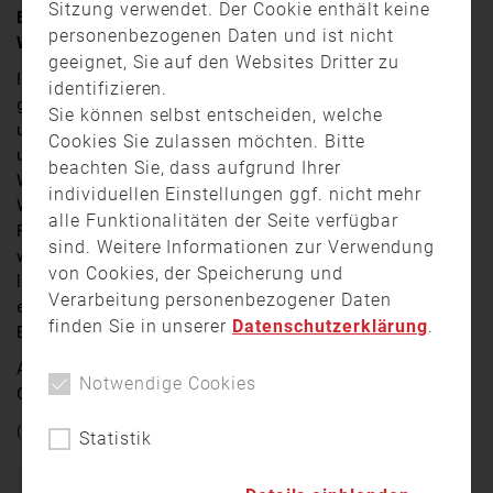
Sitzung verwendet. Der Cookie enthält keine
Ein 26-jähriger Mann ist gestern Abend bei einem
personenbezogenen Daten und ist nicht
Wohnungsbrand in Bärnau schwer verletzt worden.
geeignet, Sie auf den Websites Dritter zu
In einer Wohnung in der Bischof-Senestrey-Straße ist
identifizieren.
gegen 18:45 Uhr ein Feuer ausgebrochen. Die
Sie können selbst entscheiden, welche
umliegenden Feuerwehren konnten den Brand schnell
Cookies Sie zulassen möchten. Bitte
unter Kontrolle bringen. Auch der 26-jährige
beachten Sie, dass aufgrund Ihrer
Wohnungsinhaber konnte sich noch selbst aus der
individuellen Einstellungen ggf. nicht mehr
Wohnung retten. Dennoch musste er mit einem
alle Funktionalitäten der Seite verfügbar
Rettungshubschrauber in eine Spezialklinik gebracht
sind. Weitere Informationen zur Verwendung
werden, um seine Brandverletzungen behandeln zu
von Cookies, der Speicherung und
lassen. Nach derzeitigem Stand der Ermittlungen sei
Verarbeitung personenbezogener Daten
ein Ethanol-Ofen in der Wohnung die Ursache für den
finden Sie in unserer
Datenschutzerklärung
.
Brand.
Andere Bewohner des Reihenhauses sind nicht in
Notwendige Cookies
Gefahr gewesen.
(Quelle: Oberpfalz TV/ Kamera: Roland Wellenhöfer)
Statistik
Bayern
Brand
Einsatz
Feuerwehr