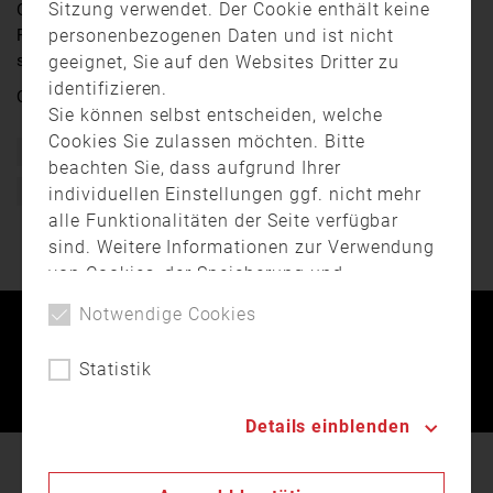
Sitzung verwendet. Der Cookie enthält keine
Obdachlosenunterkunft in der Würzburger Zellerau ein
personenbezogenen Daten und ist nicht
Feuer ausgebrochen. Beim Eintreffen der Feuerwehr
stand eine Wohnung bereits in Vollbrand.
geeignet, Sie auf den Websites Dritter zu
identifizieren.
Quelle:
TV Mainfranken
Sie können selbst entscheiden, welche
Cookies Sie zulassen möchten. Bitte
Bayern
Brand
Einsatz
Feuerwehr
beachten Sie, dass aufgrund Ihrer
individuellen Einstellungen ggf. nicht mehr
Freiwillige Feuerwehr
Würzburg
alle Funktionalitäten der Seite verfügbar
sind. Weitere Informationen zur Verwendung
von Cookies, der Speicherung und
Verarbeitung personenbezogener Daten
Notwendige Cookies
finden Sie in unserer
Datenschutzerklärung
.
Kontakt
Impressum
Datenschutz
Statistik
Landesfeuerwehrverband Bayern © 2026
Details einblenden
In unserer
Datenschutzerklärung
beschreiben wir