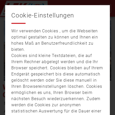
Cookie-Einstellungen
Wir verwenden Cookies , um die Webseiten
optimal gestalten zu können und Ihnen ein
hohes Maß an Benutzerfreundlichkeit zu
bieten.
Cookies sind kleine Textdateien, die auf
Video
Ihrem Rechner abgelegt werden und die Ihr
Browser speichert. Cookies bleiben auf Ihrem
Endgerät gespeichert bis diese automatisch
gelöscht werden oder Sie diese manuell in
abspi
WÜRZBURG: BAND IN EINEM
Ihren Browsereinstellungen löschen. Cookies
ermöglichen es uns, Ihren Browser beim
OBDACHLOSENHEIM
nächsten Besuch wiederzuerkennen. Zudem
2. März 2020 18:25
werden die Cookies zur anonymen
statistischen Auswertung für die Dauer einer
Am Sonntag (1. März) ist im obersten Stockwerk einer