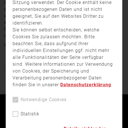
Sitzung verwendet. Der Cookie enthält keine
Großübung der Berufsfeuerwehr Würzburg
personenbezogenen Daten und ist nicht
stattgefunden. Sogenannte Höhenretter seilten sich
vom Würzburger Dom und dem Neumünster ab, um
geeignet, Sie auf den Websites Dritter zu
einen vermeintlichen Patienten zu retten. Diese
identifizieren.
Übungen sind wichtig, um für den Ernstfall in
Sie können selbst entscheiden, welche
schwindelerregender Höhe gewappnet zu sein.
Cookies Sie zulassen möchten. Bitte
beachten Sie, dass aufgrund Ihrer
Quelle:
TV touring
individuellen Einstellungen ggf. nicht mehr
alle Funktionalitäten der Seite verfügbar
sind. Weitere Informationen zur Verwendung
Feuerwehr
Höhenretter
Übung
Würzburg
von Cookies, der Speicherung und
Verarbeitung personenbezogener Daten
finden Sie in unserer
Datenschutzerklärung
.
Notwendige Cookies
Kontakt
Impressum
Datenschutz
Statistik
Landesfeuerwehrverband Bayern © 2026