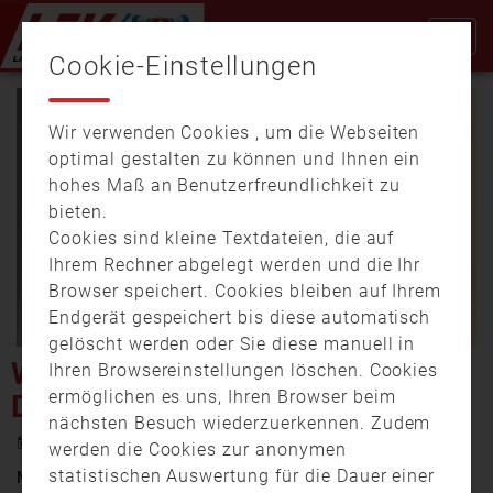
Cookie-Einstellungen
Wir verwenden Cookies , um die Webseiten
optimal gestalten zu können und Ihnen ein
hohes Maß an Benutzerfreundlichkeit zu
bieten.
Cookies sind kleine Textdateien, die auf
Video
Ihrem Rechner abgelegt werden und die Ihr
Browser speichert. Cookies bleiben auf Ihrem
Endgerät gespeichert bis diese automatisch
gelöscht werden oder Sie diese manuell in
abspi
WÜRZBURG: GROSSÜBUNG D
Ihren Browsereinstellungen löschen. Cookies
ermöglichen es uns, Ihren Browser beim
ER HÖHENRETTER
nächsten Besuch wiederzuerkennen. Zudem
1. Juni 2017 7:10
werden die Cookies zur anonymen
statistischen Auswertung für die Dauer einer
Mitten in Würzburg hat am Mittwoch (31. Mai) eine