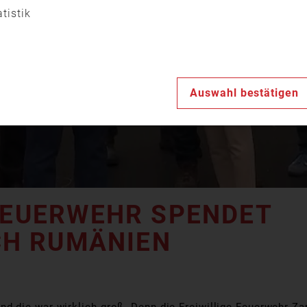
Video
atistik
abspiele
Auswahl bestätigen
 FEUERWEHR SPENDET
H RUMÄNIEN