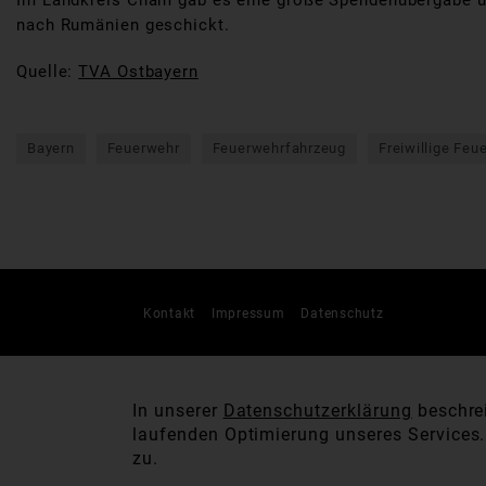
Im Landkreis Cham gab es eine große Spendenübergabe und
nach Rumänien geschickt.
Quelle:
TVA Ostbayern
Bayern
Feuerwehr
Feuerwehrfahrzeug
Freiwillige Feu
Kontakt
Impressum
Datenschutz
In unserer
Datenschutzerklärung
beschrei
laufenden Optimierung unseres Services
zu.