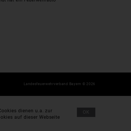
ndt hat ein Feuerwehrauto
Landesfeuerwehrverband Bayern © 2026
ookies dienen u.a. zur
OK
okies auf dieser Webseite