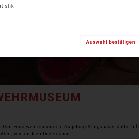
Video
atistik
abspiele
Auswahl bestätigen
RWEHRMUSEUM
e. Das Feuerwehrmuseum in Augsburg-Kriegshaber bietet al
lles, was er dazu finden kann.