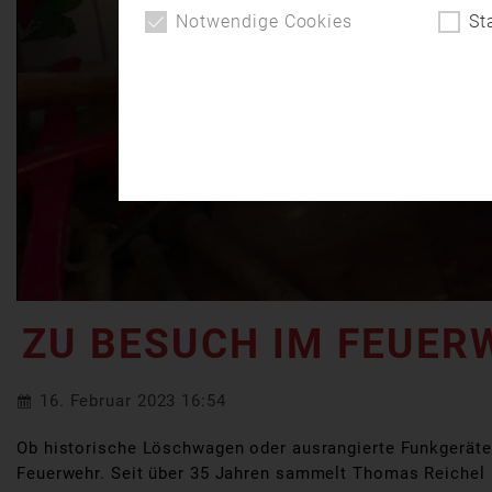
Notwendige Cookies
St
ZU BESUCH IM FEUE
16. Februar 2023 16:54
Ob historische Löschwagen oder ausrangierte Funkgerät
Feuerwehr. Seit über 35 Jahren sammelt Thomas Reichel a