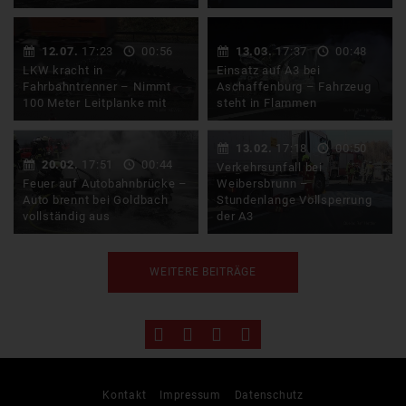
Am Donnerstagvormittag
Feuerwehr greift ein…
kam es auf der A3 bei
12.07.
17:23
00:56
13.03.
17:37
00:48
Rohrbrunn zu einem LKW-
LKW kracht in
Einsatz auf A3 bei
Brand. Der …
Fahrbahntrenner – Nimmt
Aschaffenburg – Fahrzeug
100 Meter Leitplanke mit
steht in Flammen
Am Dienstagmorgen kam
Der Mann konnte sich
13.02.
17:18
00:50
es kurz nach 7 Uhr auf der
noch rechtzeitig in
20.02.
17:51
00:44
Verkehrsunfall bei
A3 nähe Bibelried in …
Sicherheit bringen, er
Feuer auf Autobahnbrücke –
Weibersbrunn –
blieb unverletzt…
Auto brennt bei Goldbach
Stundenlange Vollsperrung
vollständig aus
der A3
Am Samstagnachmittag
Am Montagvormittag kam
WEITERE BEITRÄGE
brannte ein Peugeot auf
es auf der A3 bei
der A3 bei Goldbach
Weibersbrunn in
vollständig …
Fahrtrichtung …
Kontakt
Impressum
Datenschutz