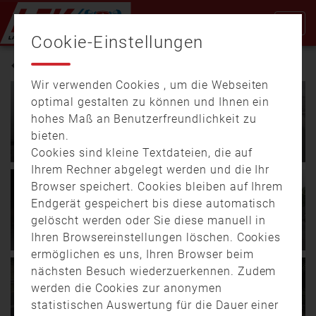
Cookie-Einstellungen
AUTOBAHN
Wir verwenden Cookies , um die Webseiten
18.05.
14:40
01:02
optimal gestalten zu können und Ihnen ein
Tödlicher Unfall auf der A6
hohes Maß an Benutzerfreundlichkeit zu
15.07.
17:52
00:37
bei Kammerstein: Autobahn
bieten.
Schwerer Unfall mit drei
blieb zeitweise vollständig
Sattelzügen bei Pocking
gesperrt
Cookies sind kleine Textdateien, die auf
Ihrem Rechner abgelegt werden und die Ihr
Schwerer Unfall auf der
Am Sonntagabend
Browser speichert. Cookies bleiben auf Ihrem
A3 bei Poking: Drei
(17.05.2026) kam es auf
09.12.
15:48
00:32
Endgerät gespeichert bis diese automatisch
Sattelzüge kollidierten
der A6 bei Kammerstein
29.08.
16:54
01:44
Schwerer Unfall auf der A6:
gelöscht werden oder Sie diese manuell in
durch …
zu einem …
Insassen eines PKWs
32 Verletzte nach Unfall mit
Ihren Browsereinstellungen löschen. Cookies
wurden schwer verletzt
Bus auf A93 bei Weiden
ermöglichen es uns, Ihren Browser beim
28.08.
17:10
02:24
Am Montagabend
Schwerer Verkehrsunfall
nächsten Besuch wiederzuerkennen. Zudem
21.07.
17:30
01:15
Kleine Ursache, großes
ereignete sich auf der A6
auf der A93 Richtung Hof
Ausmaß – Zwei
Sperrung auf der A3 bei
werden die Cookies zur anonymen
auf Höhe der
bei der Ausfahrt
Verkehrsunfälle bei
Waldaschaff – Sieben
statistischen Auswertung für die Dauer einer
Anschlussstelle …
Frauenricht. …
Waldaschaff und
Verletzte nach