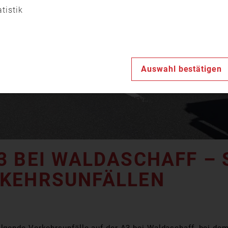
Video
atistik
abspiele
Auswahl bestätigen
3 BEI WALDASCHAFF – 
RKEHRSUNFÄLLEN