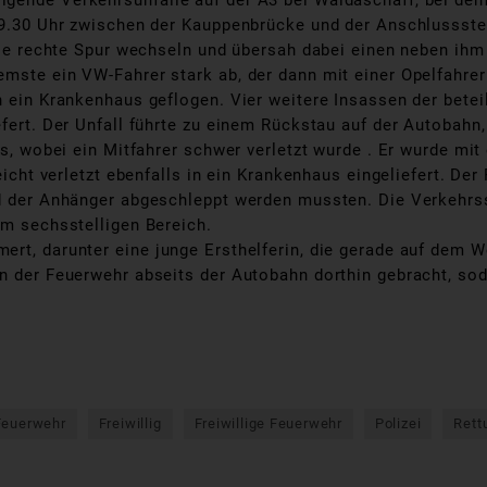
lgende Verkehrsunfälle auf der A3 bei Waldaschaff, bei de
n 9.30 Uhr zwischen der Kauppenbrücke und der Anschlussst
 die rechte Spur wechseln und übersah dabei einen neben ih
ste ein VW-Fahrer stark ab, der dann mit einer Opelfahrerin
n ein Krankenhaus geflogen. Vier weitere Insassen der bete
efert. Der Unfall führte zu einem Rückstau auf der Autobahn
rds, wobei ein Mitfahrer schwer verletzt wurde . Er wurde m
leicht verletzt ebenfalls in ein Krankenhaus eingeliefert. D
nd der Anhänger abgeschleppt werden mussten. Die Verkehrss
im sechsstelligen Bereich.
ert, darunter eine junge Ersthelferin, die gerade auf dem
n der Feuerwehr abseits der Autobahn dorthin gebracht, sod
Feuerwehr
Freiwillig
Freiwillige Feuerwehr
Polizei
Rett