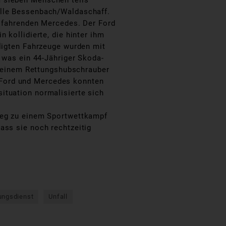
m sieben Menschen teils
elle Bessenbach/Waldaschaff.
m fahrenden Mercedes. Der Ford
 kollidierte, die hinter ihm
iligten Fahrzeuge wurden mit
, was ein 44-Jähriger Skoda-
it einem Rettungshubschrauber
er Ford und Mercedes konnten
ituation normalisierte sich
 Weg zu einem Sportwettkampf
ass sie noch rechtzeitig
ungsdienst
Unfall