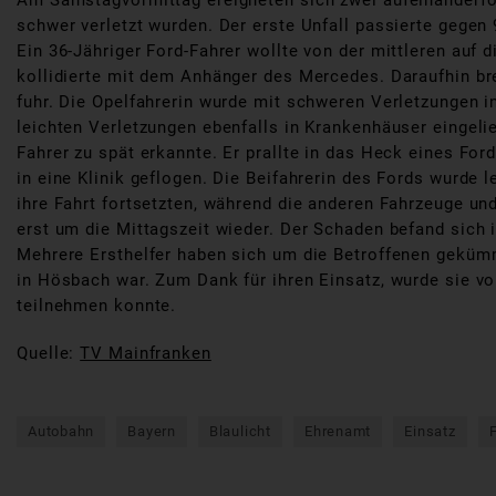
Am Samstagvormittag ereigneten sich zwei aufeinanderfo
schwer verletzt wurden. Der erste Unfall passierte gege
Ein 36-Jähriger Ford-Fahrer wollte von der mittleren auf
kollidierte mit dem Anhänger des Mercedes. Daraufhin brem
fuhr. Die Opelfahrerin wurde mit schweren Verletzungen i
leichten Verletzungen ebenfalls in Krankenhäuser eingeli
Fahrer zu spät erkannte. Er prallte in das Heck eines Fo
in eine Klinik geflogen. Die Beifahrerin des Fords wurde 
ihre Fahrt fortsetzten, während die anderen Fahrzeuge u
erst um die Mittagszeit wieder. Der Schaden befand sich 
Mehrere Ersthelfer haben sich um die Betroffenen gekümm
in Hösbach war. Zum Dank für ihren Einsatz, wurde sie vo
teilnehmen konnte.
Quelle:
TV Mainfranken
Autobahn
Bayern
Blaulicht
Ehrenamt
Einsatz