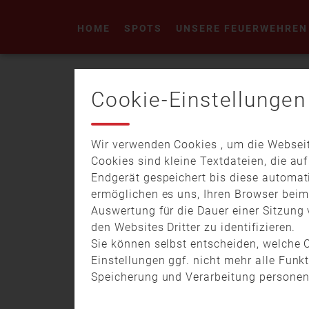
HOME
SPOTS
UNSERE FEUERWEHREN
FREIWILLIG
Cookie-Einstellungen
Wir verwenden Cookies , um die Webseit
Cookies sind kleine Textdateien, die au
Endgerät gespeichert bis diese automat
ermöglichen es uns, Ihren Browser bei
01.07.
18:00
53:04
Auswertung für die Dauer einer Sitzung 
Feuerwehr Mittwoch: „Zivilschutz –
den Websites Dritter zu identifizieren.
Wenn aus Einsatz Verteidigung wird!“
Sie können selbst entscheiden, welche C
Einstellungen ggf. nicht mehr alle Funk
Speicherung und Verarbeitung personen
In der Onlinereihe „Feuerwehr