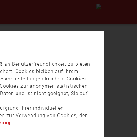
 an Benutzerfreundlichkeit zu bieten.
chert. Cookies bleiben auf Ihrem
owsereinstellungen löschen. Cookies
Cookies zur anonymen statistischen
2.03.
13:58
00:30
aten und ist nicht geeignet, Sie auf
dkreis Cham: 1. Ski-Meisterschaft
s KFV Cham
ufgrund Ihrer individuellen
onen zur Verwendung von Cookies, der
rung
.
Am Sonntag haben sich die