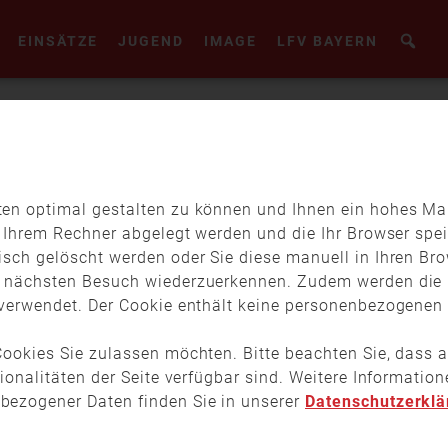
EINSÄTZE
JUGEND
IMAGE
LFV BAYERN
en optimal gestalten zu können und Ihnen ein hohes Maß
f Ihrem Rechner abgelegt werden und die Ihr Browser spei
isch gelöscht werden oder Sie diese manuell in Ihren Br
04.03.
18:00
01:00:47
m nächsten Besuch wiederzuerkennen. Zudem werden die 
0
Feuerwehr Mittwoch: „EU-
verwendet. Der Cookie enthält keine personenbezogenen D
Katastrophenschutz verstehen: Aufbau,
Lan
Abläufe und Kapazitäten“
de
ookies Sie zulassen möchten. Bitte beachten Sie, dass a
tionalitäten der Seite verfügbar sind. Weitere Informati
bezogener Daten finden Sie in unserer
Datenschutzerklä
In der Onlinereihe „Feuerwehr