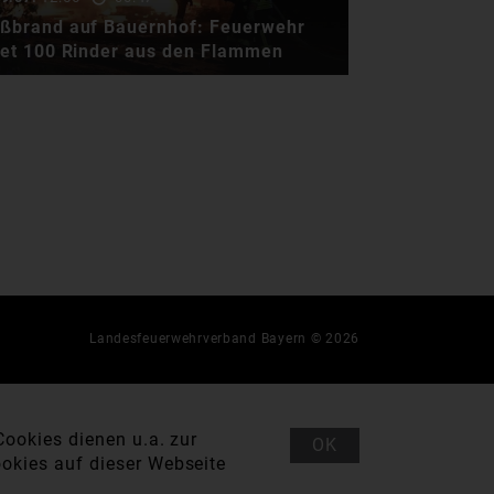
ßbrand auf Bauernhof: Feuerwehr
tet 100 Rinder aus den Flammen
STAND 15:40 Uhr Gestern
Nacht mussten Einsatzkräfte
zu einem Großbrand auf …
Landesfeuerwehrverband Bayern © 2026
ookies dienen u.a. zur
OK
okies auf dieser Webseite