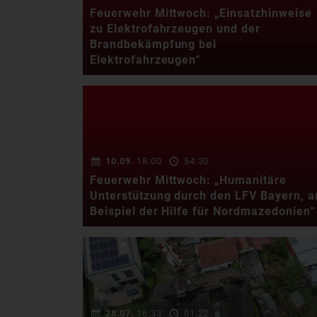
Brandstiftung all
Feuerwehr Mittwoch: „Einsatzhinweise
das sind Einsätze, für die …
zu Elektrofahrzeugen und der
Brandbekämpfung bei
Elektrofahrzeugen“
In der Onlinereihe „Feuerwehr
Mittwoch“ zur Facharbeit im
LFV Bayern werden …
10.09.
18:00
54:30
Feuerwehr Mittwoch: „Humanitäre
Unterstützung durch den LFV Bayern, 
Beispiel der Hilfe für Nordmazedonien“
In der Onlinereihe „Feuerwehr
Mittwoch“ zur Facharbeit im
LFV Bayern werden …
28.07.
16:33
01:22