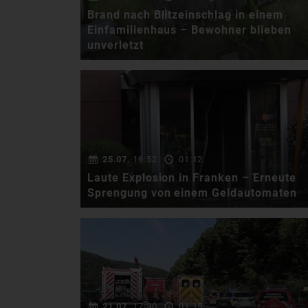
Brand nach Blitzeinschlag in einem
Einfamilienhaus – Bewohner blieben
unverletzt
Am Sonntagvormittag sorgte
gegen 11:30 Uhr ein
Blitzeinschlag für einen …
25.07.
16:52
01:12
Laute Explosion in Franken – Erneute
Sprengung von einem Geldautomaten
In Amorbach im Landkreis
Miltenberg ist es in der Nacht
auf Freitag zu einer …
21.07.
17:30
01:15