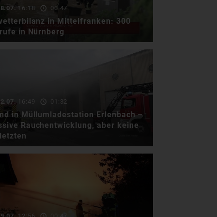
sicher …
8.07.
16:18
00:47
etterbilanz in Mittelfranken: 300
rufe in Nürnberg
Heftige Unwetter haben am
Wochenende Mittelfranken
getroffen, besonders die …
2.07.
16:49
01:32
nd in Müllumladestation Erlenbach –
sive Rauchentwicklung, aber keine
letzten
Am Dienstagvormittag ist in
der Müllumladestation des
Landkreises Miltenberg …
9.07.
12:56
00:47