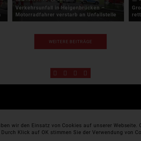
Verkehrsunfall in Heigenbrücken –
Gro
n
Motorradfahrer verstarb an Unfallstelle
ret
WEITERE BEITRÄGE
Am Freitagabend kam es im
Bereich der Kreisstraße AB 2
auf Höhe des …
ben wir den Einsatz von Cookies auf unserer Webseite. C
. Durch Klick auf OK stimmen Sie der Verwendung von Co