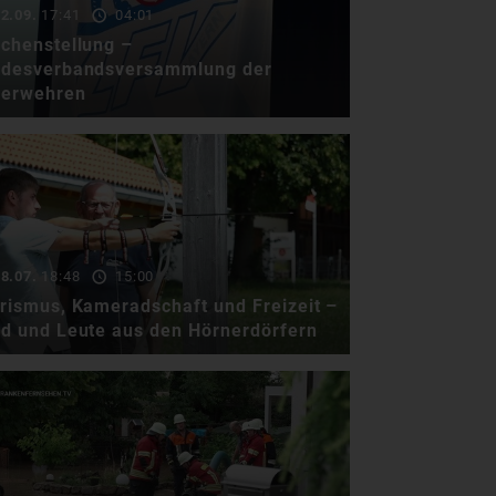
Auhofstraße ein schwerer …
2.09.
17:41
04:01
chenstellung –
desverbandsversammlung der
uerwehren
Sei es früh oder spät, Brand
oder Autounfall, stehen die
Helferinnen und …
8.07.
18:48
15:00
rismus, Kameradschaft und Freizeit –
d und Leute aus den Hörnerdörfern
Stefan Volgmann, ein
Wanderbegeisterter der
Besucherinnen und Besucher