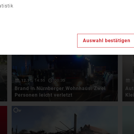
Mittwoch“ zur Facharbeit im
atistik
LFV Bayern werden …
14.11.
18:00
01:01
1
Schwerer Unfall bei Alzenau – Über
Unf
100.000 Euro Schaden
ver
Auswahl bestätigen
Auf der Staatsstraße bei
Alzenau-Michelbach sind am
Donnerstagabend zwei …
12.11.
14:55
00:30
1
Brand in Nürnberger Wohnhaus: Zwei
Aut
Personen leicht verletzt
Kle
Heute Morgen hat es in
Nürnberg im Bereich Hohe