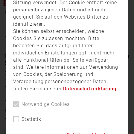
ELEKTROFAHRZEUGEN“
Sitzung verwendet. Der Cookie enthält keine
personenbezogenen Daten und ist nicht
5. November 2025 18:00
geeignet, Sie auf den Websites Dritter zu
In der Onlinereihe „Feuerwehr Mittwoch“ zur Facharbeit
identifizieren.
im LFV Bayern werden jeden Monat Themen aus den 14
Sie können selbst entscheiden, welche
Fachbereichen vorgestellt.
Cookies Sie zulassen möchten. Bitte
beachten Sie, dass aufgrund Ihrer
Feuerwehr Mittwoch am 05.11.2025
individuellen Einstellungen ggf. nicht mehr
Thema : „Einsatzhinweise zu Elektrofahrzeugen und der
alle Funktionalitäten der Seite verfügbar
Brandbekämpfung bei Elektrofahrzeugen“
sind. Weitere Informationen zur Verwendung
Einsatzhinweise an Elektrofahrzeugen und deren
von Cookies, der Speicherung und
Brandbekämpfung. Erkenntnisse aus insgesamt 15
Verarbeitung personenbezogener Daten
Brandversuchen mit vollelektrischen Fahrzeugen am
finden Sie in unserer
Datenschutzerklärung
.
Institut für Brand- und Katastrophenschutz
Heyrothsberge.
Notwendige Cookies
Referent:
Dr.-Ing.
Daniel
Butscher, Institut für Brand-
und Katastrophenschutz Heyrothsberge (IBK)
Statistik
Bayern
Brand
Ehrenamt
Einsatz