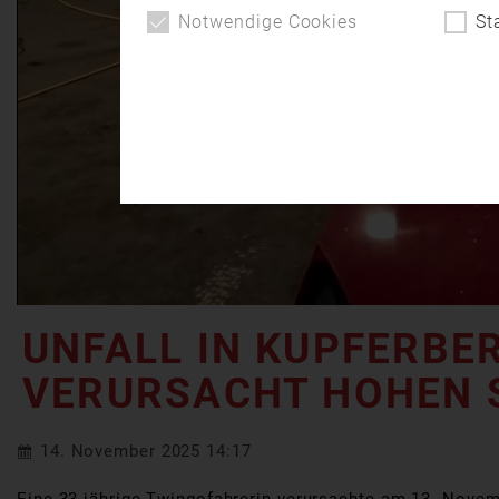
Notwendige Cookies
St
UNFALL IN KUPFERBE
VERURSACHT HOHEN
14. November 2025 14:17