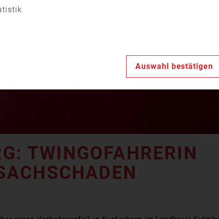
Video
atistik
abspiele
Auswahl bestätigen
RG: TWINGOFAHRERIN
 SACHSCHADEN