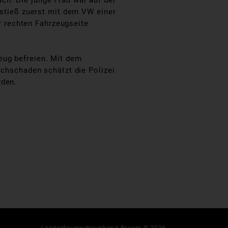
ch. Die junge Frau war auf der
 stieß zuerst mit dem VW einer
 rechten Fahrzeugseite
eug befreien. Mit dem
achschaden schätzt die Polizei
rden.