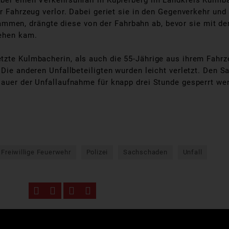
ber einen Verkehrsunfall in Kupferberg im Landkreis Kulmba
r Fahrzeug verlor. Dabei geriet sie in den Gegenverkehr und
en, drängte diese von der Fahrbahn ab, bevor sie mit der
tehen kam.
tzte Kulmbacherin, als auch die 55-Jährige aus ihrem Fahrz
Die anderen Unfallbeteiligten wurden leicht verletzt. Den S
Dauer der Unfallaufnahme für knapp drei Stunde gesperrt we
Freiwillige Feuerwehr
Polizei
Sachschaden
Unfall