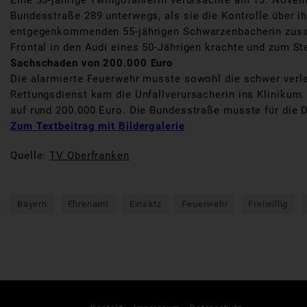
Eine 33-jährige Twingofahrerin verursachte am 13. Novem
Bundesstraße 289 unterwegs, als sie die Kontrolle über ih
entgegenkommenden 55-jährigen Schwarzenbacherin zusamm
Frontal in den Audi eines 50-Jährigen krachte und zum S
Sachschaden von 200.000 Euro
Die alarmierte Feuerwehr musste sowohl die schwer verle
Rettungsdienst kam die Unfallverursacherin ins Klinikum. 
auf rund 200.000 Euro. Die Bundesstraße musste für die 
Zum Textbeitrag mit Bildergalerie
Quelle:
TV Oberfranken
Bayern
Ehrenamt
Einsatz
Feuerwehr
Freiwillig