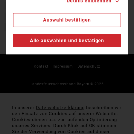
Details einblenden
Aschaffenburg
Bayern
Ehrenamt
Einsatz
Feuerwehr
Freiwillig
Freiwillige Feuerwehr
Haus
Auswahl bestätigen
Rettungsdienst
Unfall
Unterfranken
Verkehrsunfall
Alle auswählen und bestätigen
Kontakt
Impressum
Datenschutz
Landesfeuerwehrverband Bayern © 2026
In unserer
Datenschutzerklärung
beschreiben wir
den Einsatz von Cookies auf unserer Webseite.
Cookies dienen u.a. zur laufenden Optimierung
unseres Services. Durch Klick auf OK stimmen
Sie der Verwendung von Cookies auf dieser