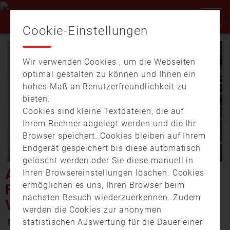
Cookie-Einstellungen
Wir verwenden Cookies , um die Webseiten
optimal gestalten zu können und Ihnen ein
hohes Maß an Benutzerfreundlichkeit zu
bieten.
Cookies sind kleine Textdateien, die auf
Video
Ihrem Rechner abgelegt werden und die Ihr
Browser speichert. Cookies bleiben auf Ihrem
Endgerät gespeichert bis diese automatisch
gelöscht werden oder Sie diese manuell in
abspi
AUTO ÜBERSCHLÄGT SICH –
Ihren Browsereinstellungen löschen. Cookies
ermöglichen es uns, Ihren Browser beim
FRAU UND KLEINKIND
nächsten Besuch wiederzuerkennen. Zudem
VERLETZT
werden die Cookies zur anonymen
11. November 2025 18:00
statistischen Auswertung für die Dauer einer