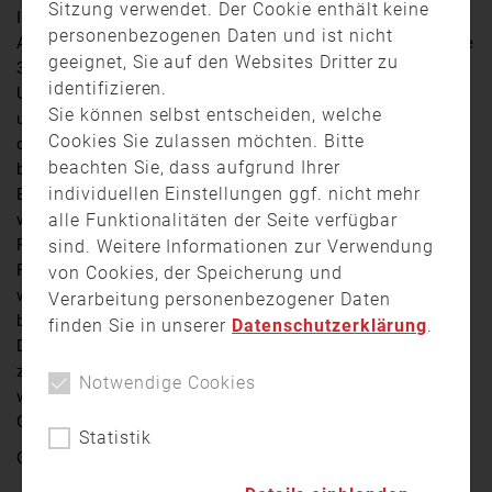
Sitzung verwendet. Der Cookie enthält keine
In Aschaffenburg hat sich am Montagnachmittag in der
personenbezogenen Daten und ist nicht
Auhofstraße ein schwerer Verkehrsunfall ereignet. Eine
geeignet, Sie auf den Websites Dritter zu
31-jährige Skoda-Fahrerin kam aus noch ungeklärter
identifizieren.
Ursache von der Fahrbahn ab, rammte eine Hauswand
Sie können selbst entscheiden, welche
und einen Stromkasten. Anschließend überschlug sich
Cookies Sie zulassen möchten. Bitte
das Auto und blieb auf dem Dach liegen . Ersthelfer
beachten Sie, dass aufgrund Ihrer
befreiten die Frau und ihr Kleinkind noch vor dem
individuellen Einstellungen ggf. nicht mehr
Eintreffen der Rettungskräfte aus dem Fahrzeug. Beide
alle Funktionalitäten der Seite verfügbar
wurden nach einer Erstversorgung durch Notarzt und
Rettungsdienst ins Krankenhaus gebracht. Die
sind. Weitere Informationen zur Verwendung
Feuerwehr Aschaffenburg sicherte die Unfallstelle ab,
von Cookies, der Speicherung und
während Mitarbeiter des Stromversorgers den
Verarbeitung personenbezogener Daten
beschädigten Verteilerkasten umgehend reparierten.
finden Sie in unserer
Datenschutzerklärung
.
Die Auhofstraße war im Bereich der Unfallstelle
zeitweise gesperrt. Das Auto wurde aufgrund von
Notwendige Cookies
wirtschaftlichem Totalschaden abgeschleppt. Der
Gesamtschaden liegt bei mehreren zehntausend Euro.
Statistik
Quelle:
TV Mainfranken