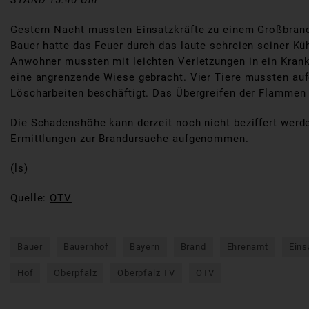
STAND 15:40 Uhr
Gestern Nacht mussten Einsatzkräfte zu einem Großbrand
Bauer hatte das Feuer durch das laute schreien seiner 
Anwohner mussten mit leichten Verletzungen in ein Krank
eine angrenzende Wiese gebracht. Vier Tiere mussten auf
Löscharbeiten beschäftigt. Das Übergreifen der Flammen
Die Schadenshöhe kann derzeit noch nicht beziffert werde
Ermittlungen zur Brandursache aufgenommen.
(ls)
Quelle:
OTV
Bauer
Bauernhof
Bayern
Brand
Ehrenamt
Eins
Hof
Oberpfalz
Oberpfalz TV
OTV