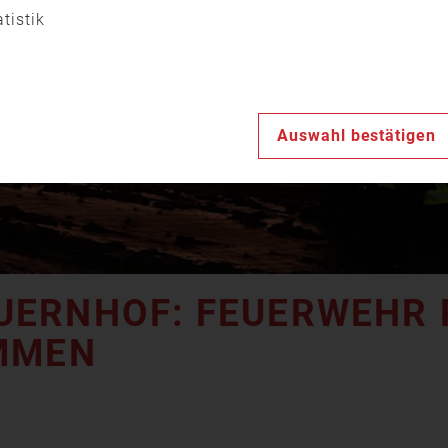
Video
atistik
abspiele
Auswahl bestätigen
ERNHOF: FEUERWEHR RE
MEN