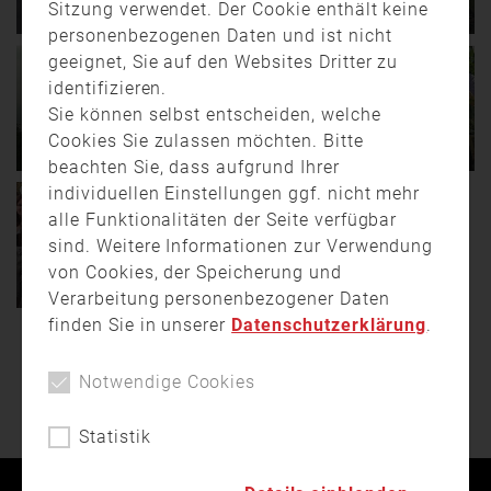
Sitzung verwendet. Der Cookie enthält keine
abgeschlossen (Schaufling)
FireFit Championships
personenbezogenen Daten und ist nicht
geeignet, Sie auf den Websites Dritter zu
Tja, dass ein Patenbitten
Die Freiwillige Feuerwehr
für den bittenden Verein
Tauberfeld feiert in
identifizieren.
kein Zuckerschlecken ist,
diesem Jahr ihr 150-
13.06.
00:00
02:12
03.06.
00:00
03:50
Sie können selbst entscheiden, welche
…
jähriges …
150 Jahre Freiwillige
Die Feuerwehr Willing feiert
Cookies Sie zulassen möchten. Bitte
Feuerwehr Mehring
150 Jahre
beachten Sie, dass aufgrund Ihrer
individuellen Einstellungen ggf. nicht mehr
Seit 1874 steht die
Die Feuerwehr Willing
alle Funktionalitäten der Seite verfügbar
Freiwillige Feuerwehr
feiert ihr 150-jähriges
09.04.
14:58
00:37
Mehring im Landkreis
Jubiläum, ein Meilenstein,
sind. Weitere Informationen zur Verwendung
150 jähriges Jubiläum der
Altötting im …
der …
Freiwilligen Feuerwehr
von Cookies, der Speicherung und
Neukirchen
Verarbeitung personenbezogener Daten
finden Sie in unserer
Datenschutzerklärung
.
Die Freiwillige Feuerwehr
WEITERE BEITRÄGE
Neukirchen bei
Schwandorf feiert im
Notwendige Cookies
August ihr 150 …
Statistik