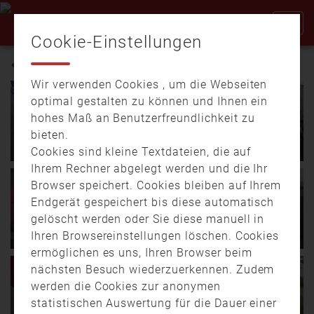
Cookie-Einstellungen
GRÜNDUNGSJUBILÄUM
Wir verwenden Cookies , um die Webseiten
optimal gestalten zu können und Ihnen ein
hohes Maß an Benutzerfreundlichkeit zu
15.10.
16:45
02:30
10.09.
16:00
03:02
bieten.
Patenbitten Feuerwehr
Feiertage bei der
Weilach-Sattelberg
Teisendorfer Feuerwehr
Cookies sind kleine Textdateien, die auf
Ihrem Rechner abgelegt werden und die Ihr
Am Wochenende des
Teisendorf ist die mit
23.01.
16:49
00:39
23.10.
17:38
04:07
Browser speichert. Cookies bleiben auf Ihrem
24.-26. Juli 2026 feiert die
Abstand größte
Tatütata der Bus ist da:
Feuerwehr Schauling auf
Endgerät gespeichert bis diese automatisch
Freiwillige Feuerwehr …
Flächengemeinde im
Jubiläumsbus für 150 Jahre
den Knien – Mission
gelöscht werden oder Sie diese manuell in
Berchtesgadener Land …
Berufsfeuerwehr fährt durch
Patenbitten erfolgreich
Ihren Browsereinstellungen löschen. Cookies
Nürnberg
abgeschlossen
ermöglichen es uns, Ihren Browser beim
Am Mittwoch haben die
Tja, dass ein Patenbitten
nächsten Besuch wiederzuerkennen. Zudem
21.10.
19:49
04:07
Nürnberger
für den bittenden Verein
Feuerwehr Schauling auf
werden die Cookies zur anonymen
Verkehrsbetriebe ihren
kein Zuckerschlecken ist,
den Knien – Mission
statistischen Auswertung für die Dauer einer
Feuerwehrbus offiziell …
…
27.06.
14:14
03:05
Patenbitten erfolgreich