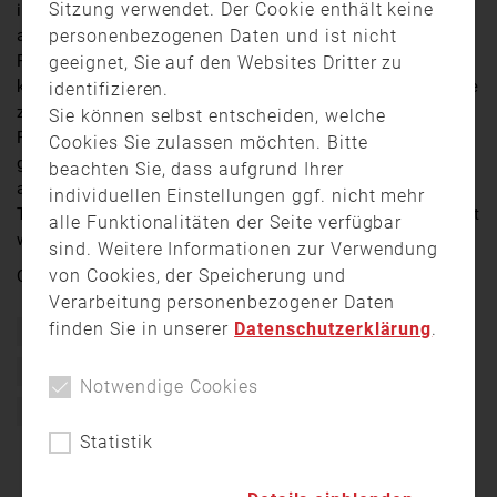
Sitzung verwendet. Der Cookie enthält keine
im Berchtesgadener Land und dementsprechend ist
personenbezogenen Daten und ist nicht
auch das Feuerwehrwesen breit aufgestellt. Alle
Feuerwehren und Löschzüge im Gemeindegebiet
geeignet, Sie auf den Websites Dritter zu
können inzwischen auf eine über 150jährige Geschichte
identifizieren.
zurückblicken. Zuletzt haben die beiden Löschzüge
Sie können selbst entscheiden, welche
Freidling und Roßdorf ihr stolzes Gründungsjubiläum
Cookies Sie zulassen möchten. Bitte
gefeiert. Gleichzeitig mit der Jugendfeuerwehr, die
beachten Sie, dass aufgrund Ihrer
auch schon seit 50 Jahren dafür sorgt, dass der
individuellen Einstellungen ggf. nicht mehr
Teisendorfer Nachwuchs an die Feuerwehr herangeführt
alle Funktionalitäten der Seite verfügbar
wird.
sind. Weitere Informationen zur Verwendung
von Cookies, der Speicherung und
Quelle:
RFO
Verarbeitung personenbezogener Daten
finden Sie in unserer
Datenschutzerklärung
.
150 Jahre
Ehrenamt
Feuerwehr
Freiwillige Feuerwehr
Gründungsjubiläum
Notwendige Cookies
Jugendfeuerwehr
Löschzug
Statistik