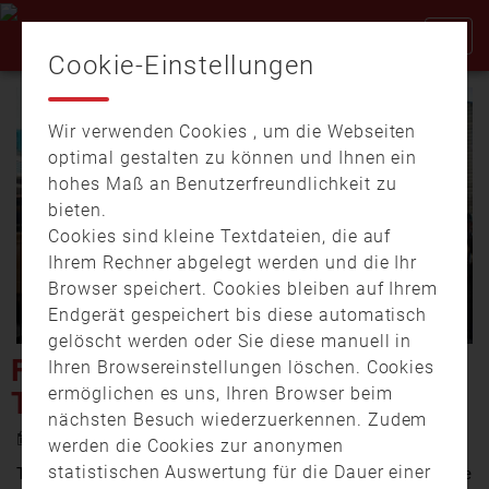
Cookie-Einstellungen
Wir verwenden Cookies , um die Webseiten
optimal gestalten zu können und Ihnen ein
hohes Maß an Benutzerfreundlichkeit zu
bieten.
Cookies sind kleine Textdateien, die auf
Video
Ihrem Rechner abgelegt werden und die Ihr
Browser speichert. Cookies bleiben auf Ihrem
Endgerät gespeichert bis diese automatisch
gelöscht werden oder Sie diese manuell in
abspi
FEIERTAGE BEI DER
Ihren Browsereinstellungen löschen. Cookies
ermöglichen es uns, Ihren Browser beim
TEISENDORFER FEUERWEHR
nächsten Besuch wiederzuerkennen. Zudem
10. September 2025 16:00
werden die Cookies zur anonymen
statistischen Auswertung für die Dauer einer
Teisendorf ist die mit Abstand größte Flächengemeinde