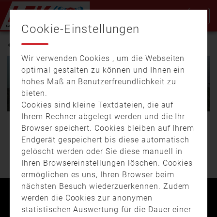
Cookie-Einstellungen
INDUSTRIE
Wir verwenden Cookies , um die Webseiten
03.08.
16:26
00:34
optimal gestalten zu können und Ihnen ein
08.08.
17:27
01:09
Brand in Würzburger
hohes Maß an Benutzerfreundlichkeit zu
Industrieanlange –
Millionenschaden bei
bieten.
Technischer Defekt wohl
Großbrand in Sulzbach-
Brandursache
Rosenberg
Cookies sind kleine Textdateien, die auf
Ihrem Rechner abgelegt werden und die Ihr
In einer Würzburger
Einen Schaden in
Browser speichert. Cookies bleiben auf Ihrem
WEITERE BEITRÄGE
Industrieanlage ist am
Millionenhöhe verursachte
Endgerät gespeichert bis diese automatisch
Donnerstagmorgen ein
ein Großbrand, der am
gelöscht werden oder Sie diese manuell in
Brand …
frühen …
Ihren Browsereinstellungen löschen. Cookies
ermöglichen es uns, Ihren Browser beim
nächsten Besuch wiederzuerkennen. Zudem
werden die Cookies zur anonymen
Kontakt
Impressum
Datenschutz
statistischen Auswertung für die Dauer einer