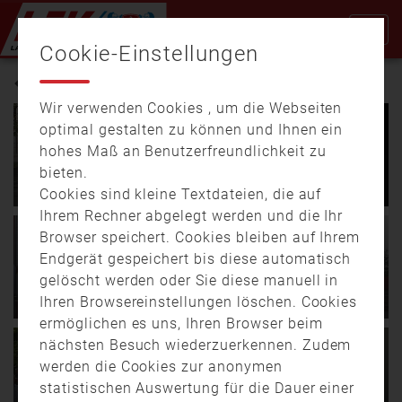
Cookie-Einstellungen
INNENMINISTER
Wir verwenden Cookies , um die Webseiten
30.01.
16:34
04:37
optimal gestalten zu können und Ihnen ein
28.09.
09:33
03:13
Neue Herausforderungen für
hohes Maß an Benutzerfreundlichkeit zu
alte Aufgaben – Ehrenamt
Schnaittenbacher eröffnen
bieten.
im Fokus von Innenminister
die bayernweite
Herrmann
Feuerwehraktionswoche
Cookies sind kleine Textdateien, die auf
Ihrem Rechner abgelegt werden und die Ihr
22.08.
17:55
03:21
Ein zentrales Thema war
Augsburg, Fürth,
Browser speichert. Cookies bleiben auf Ihrem
Joachim Herrmann zu
die Ausstattung. In
Ingolstadt, München,
25.08.
20:22
02:37
Besuch beim
Endgerät gespeichert bis diese automatisch
Weiden wird seit Jahren
Nürnberg, Regensburg und
Blaulichtstammtisch –
Innenminister Joachim
gelöscht werden oder Sie diese manuell in
über einen …
Würzburg. Das …
Austausch zwischen Politik
Herrmann besucht
Ihren Browsereinstellungen löschen. Cookies
und Einsatzkräften
Feuerwache in Nürnberg
ermöglichen es uns, Ihren Browser beim
Feuerwehr,
Sonne, Hitze, Dürre –
nächsten Besuch wiederzuerkennen. Zudem
17.08.
21:16
02:22
24.09.
18:47
00:37
Rettungsdienst, Polizei.
Waldbrand! Es ist eine
Krisensituation in Bayern: So
Bessere
werden die Cookies zur anonymen
Sie alle haben eine Sache
logische Kette von
will Innenminister Herrmann
Feuerwehrausbildung –
statistischen Auswertung für die Dauer einer
gemeinsam. Die …
natürlichen …
den Katastrophenschutz in
Verdopplung der Stellen zu