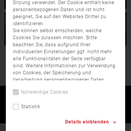
Sitzung verwendet. Der Cookie enthält keine
Bayern verbessern
2010
personenbezogenen Daten und ist nicht
geeignet, Sie auf den Websites Dritter zu
Neben der
Eine bessere Ausbildung
Wasserknappheit ist auch
für angehende Feuerwehr-
identifizieren.
29.05.
22:11
02:17
die Waldbrandgefahr eine
männer und -frauen. Die
25.09.
09:05
02:09
150 Jahre Feuerwehr
Sie können selbst entscheiden, welche
Folge der …
hat …
Sulzbürg mit Innenminister
Feuerwehraktionswoche in
Cookies Sie zulassen möchten. Bitte
Joachim Herrmann
Bayern
beachten Sie, dass aufgrund Ihrer
individuellen Einstellungen ggf. nicht mehr
Mühlhausen/Sulzbürg:
Die gesamte Woche stand
alle Funktionalitäten der Seite verfügbar
WEITERE BEITRÄGE
Comedy-Gipfel, Historischer
im Zeichen der Feuerwehr.
Handdruckspritzenwettbewerb,
In ganz Bayern öffneten
sind. Weitere Informationen zur Verwendung
…
die …
von Cookies, der Speicherung und
Verarbeitung personenbezogener Daten
finden Sie in unserer
Datenschutzerklärung
.
Notwendige Cookies
Kontakt
Impressum
Datenschutz
Statistik
Landesfeuerwehrverband Bayern © 2026
Details einblenden