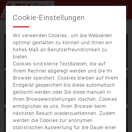
Cookie-Einstellungen
NÜRNBERG
Wir verwenden Cookies , um die Webseiten
optimal gestalten zu können und Ihnen ein
02.01.
15:05
02:05
hohes Maß an Benutzerfreundlichkeit zu
14.11.
21:10
01:28
Über 600 Polizeieinsätze in
bieten.
Fliegerbombe: Evakuierung
Mittelfranken: So verlief die
ab 20:30 Uhr
Silvesternacht
Cookies sind kleine Textdateien, die auf
Ihrem Rechner abgelegt werden und die Ihr
Es ist die bisher größte
Ein Polizist wird von einer
Browser speichert. Cookies bleiben auf Ihrem
Evakuierungsaktion in
Kugelbombe getroffen
23.09.
14:43
01:36
18.06.
16:52
01:54
Endgerät gespeichert bis diese automatisch
Nürnberg nach dem Fund
und schwer verletzt. Ein
Großbrand am Nürnberger
Bedarfsplanung vorgestellt:
gelöscht werden oder Sie diese manuell in
einer …
Haus …
Hafen: Feuerwehr zeitnah
Wo fehlt es bei der
Ihren Browsereinstellungen löschen. Cookies
zur Stelle
Nürnberger Feuerwehr?
ermöglichen es uns, Ihren Browser beim
Am Sonntagmittag, dem
24. März im Nürnberger
nächsten Besuch wiederzuerkennen. Zudem
18.03.
14:14
02:43
22. September 2024,
Westen. Ein altes
28.02.
14:34
00:49
Großübung: Hunderte
werden die Cookies zur anonymen
brach im Nürnberger
Fachwerkhaus hatte
Einsatzkräfte trainieren für
Inetgrierte Leitstelle
statistischen Auswertung für die Dauer einer
Hafen in einem …
Feuer gefangen. 54 …
den Ernstfall – auch für die
Nürnberg sucht Nachwuchs: