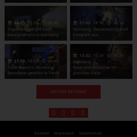
In der Nacht zum Sonntag
Die Integrierte Leitstelle
(29. Oktober) musste die
für Rettungsdienst und
Nürnberger Feuerwehr zu
Feuerwehr in Nürnberg
04.05.
16:53
00:45
27.03.
18:18
00:30
…
plagen …
Explosionsgefahr nach
Nürnberg: Restaurant brennt
Garagenbrand in Nürnberg
komplett aus
Mit einer äußerst
Am späten Sonntagabend
gefährlichen Situation
(26. März 2017) brannte in
13.02.
19:29
00:29
hatte es die Feuerwehr in
Nürnberg-Gleißhammer
27.03.
18:17
00:40
Nürnberg: 3
der …
ein …
Kellerbrand in Nürnberg:
Feuerwehreinsätze im
Bewohner geraten in Panik
gleichen Haus
Ein eigentlich harmloser
Intensiver Einsatz für die
WEITERE BEITRÄGE
Kellerbrand entwickelte
Nürnberger Feuerwehr.
sich am Freitagabend in
Gleich dreimal mussten
der …
die …
Kontakt
Impressum
Datenschutz