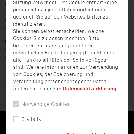
Sitzung verwendet. Der Cookie enthält keine
11. August 2022 19:09
personenbezogenen Daten und ist nicht
Am Donnerstag kam es im Legoland Günzburg zu einem
geeignet, Sie auf den Websites Dritter zu
Achterbahnunfall mit über 30 Verletzten. Eine Person
identifizieren.
wurde nach Angaben der Polizei schwer verletzt. Im
Sie können selbst entscheiden, welche
Einsatz war neben den Rettungskräften des Legolands
Cookies Sie zulassen möchten. Bitte
auch die Höhenrettung der Berufsfeuerwehr Augsburg
beachten Sie, dass aufgrund Ihrer
und drei Hubschrauber.
individuellen Einstellungen ggf. nicht mehr
Quelle:
augsburg.tv
alle Funktionalitäten der Seite verfügbar
sind. Weitere Informationen zur Verwendung
Bayern
Berufsfeuerwehr
Berufsfeuerwehr Augsburg
von Cookies, der Speicherung und
Verarbeitung personenbezogener Daten
Einsatz
Feuerwehr
Höhenrettung
finden Sie in unserer
Datenschutzerklärung
.
Notwendige Cookies
Statistik
Kontakt
Impressum
Datenschutz