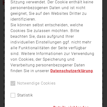
HALBE INNENSTADT LAHM
Sitzung verwendet. Der Cookie enthält keine
personenbezogenen Daten und ist nicht
25. Juni 2025 17:20
geeignet, Sie auf den Websites Dritter zu
Ein Brand in einer Trafostation hat am
identifizieren.
Mittwochmorgen in Aschaffenburg für
Sie können selbst entscheiden, welche
erhebliche Stromausfälle gesorgt. Gegen 8
Cookies Sie zulassen möchten. Bitte
Uhr ging die Station an der Löherstraße,
beachten Sie, dass aufgrund Ihrer
direkt am Parkplatz des Hotels „Wilder Mann“,
individuellen Einstellungen ggf. nicht mehr
aufgrund eines technischen Defekts in
alle Funktionalitäten der Seite verfügbar
Flammen auf. Dichte Rauchschwaden zogen
sind. Weitere Informationen zur Verwendung
durch die Innenstadt. Die Feuerwehr war
von Cookies, der Speicherung und
schnell vor Ort, ging unter Atemschutz vor
Verarbeitung personenbezogener Daten
und konnte das Feuer mit CO₂-Löschern zügig
finden Sie in unserer
Datenschutzerklärung
.
unter Kontrolle bringen. Auch ein Glutnest im
Dachbereich der Station wurde bei den
Notwendige Cookies
Nachlöscharbeiten gelöscht. Während des
Einsatzes war die Löherstraße stadteinwärts
Statistik
komplett gesperrt, der Verkehr musste
umgeleitet werden. Der Stromversorger leitete