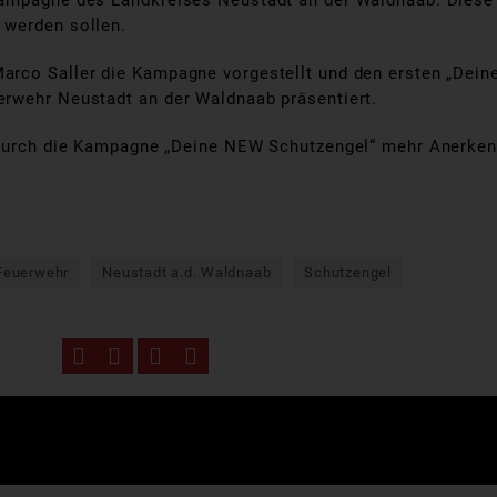
ampagne des Landkreises Neustadt an der Waldnaab. Diese b
 werden sollen.
arco Saller die Kampagne vorgestellt und den ersten „Dein
erwehr Neustadt an der Waldnaab präsentiert.
en durch die Kampagne „Deine NEW Schutzengel“ mehr Anerk
 Feuerwehr
Neustadt a.d. Waldnaab
Schutzengel