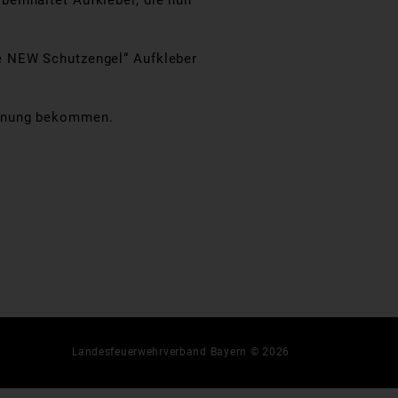
einhaltet Aufkleber, die nun
e NEW Schutzengel“ Aufkleber
ennung bekommen.
Landesfeuerwehrverband Bayern © 2026