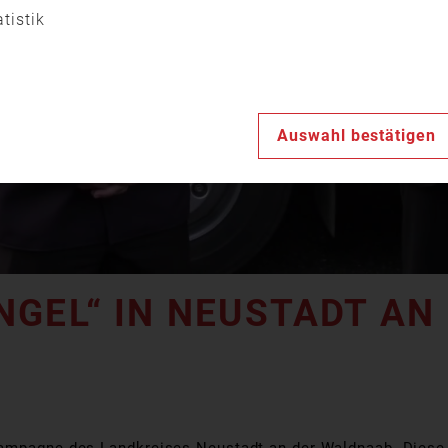
Video
atistik
abspiele
Auswahl bestätigen
NGEL“ IN NEUSTADT AN