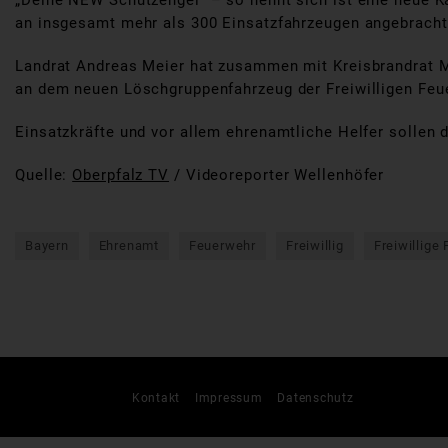
„Deine NEW Schutzengel“ – so nennt sich ist eine neue K
an insgesamt mehr als 300 Einsatzfahrzeugen angebracht
Landrat Andreas Meier hat zusammen mit Kreisbrandrat M
an dem neuen Löschgruppenfahrzeug der Freiwilligen Feu
Einsatzkräfte und vor allem ehrenamtliche Helfer soll
Quelle:
Oberpfalz TV
/ Videoreporter Wellenhöfer
Bayern
Ehrenamt
Feuerwehr
Freiwillig
Freiwillige
Kontakt
Impressum
Datenschutz