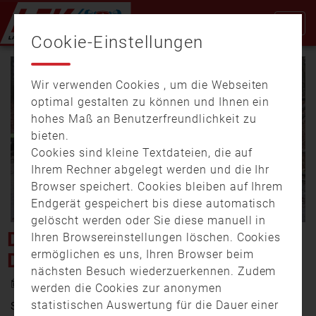
Cookie-Einstellungen
Wir verwenden Cookies , um die Webseiten
optimal gestalten zu können und Ihnen ein
hohes Maß an Benutzerfreundlichkeit zu
bieten.
Cookies sind kleine Textdateien, die auf
Video
Ihrem Rechner abgelegt werden und die Ihr
Browser speichert. Cookies bleiben auf Ihrem
Endgerät gespeichert bis diese automatisch
gelöscht werden oder Sie diese manuell in
abspi
DIE REGION PASSAU NACH
Ihren Browsereinstellungen löschen. Cookies
ermöglichen es uns, Ihren Browser beim
DEM STURMTIEF „SABINE“
nächsten Besuch wiederzuerkennen. Zudem
11. Februar 2020 20:06
werden die Cookies zur anonymen
statistischen Auswertung für die Dauer einer
Sturmtief Sabine hat Deutschland in den letzten Tagen