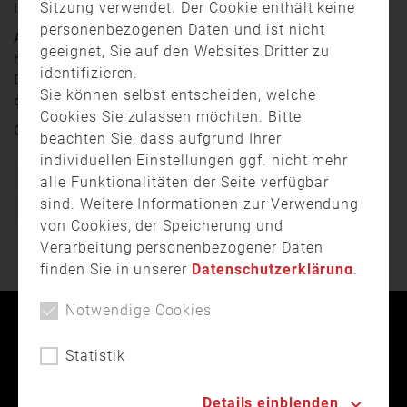
Sitzung verwendet. Der Cookie enthält keine
in Atem gehalten.
personenbezogenen Daten und ist nicht
Auch über unsere Region fegte der Sturm hinweg und
geeignet, Sie auf den Websites Dritter zu
hielt die Einsatzkräfte von Polizei und Feuerwehr im
identifizieren.
Dauereinsatz. Wir haben zusammengefasst, wie sehr
Sie können selbst entscheiden, welche
der Sturm im Raum Passau gewütet hat.
Cookies Sie zulassen möchten. Bitte
Quelle:
Niederbayern TV Passau
beachten Sie, dass aufgrund Ihrer
individuellen Einstellungen ggf. nicht mehr
Bayern
Ehrenamt
Einsatz
Feuerwehr
Freiwillig
alle Funktionalitäten der Seite verfügbar
sind. Weitere Informationen zur Verwendung
Freiwillige Feuerwehr
Unwetter
von Cookies, der Speicherung und
Verarbeitung personenbezogener Daten
finden Sie in unserer
Datenschutzerklärung
.
Notwendige Cookies
Kontakt
Impressum
Datenschutz
Statistik
Landesfeuerwehrverband Bayern © 2026
Details einblenden