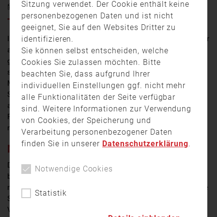
Sitzung verwendet. Der Cookie enthält keine
13. März 2023 17:37
personenbezogenen Daten und ist nicht
TECHNISCHE PROBLEME AN PKW
geeignet, Sie auf den Websites Dritter zu
identifizieren.
In der Nacht zum Montag war ein 35-jähriger Autofahrer
auf der A3 in Richtung Würzburg unterwegs, als er
Sie können selbst entscheiden, welche
gegen 2:30 Uhr zunächst technische Probleme an
Cookies Sie zulassen möchten. Bitte
seinem Fahrzeug feststellte und Rauch aus dem
beachten Sie, dass aufgrund Ihrer
Motorraum bemerkte. Er stoppte das Auto auf dem
individuellen Einstellungen ggf. nicht mehr
Standstreifen, wo es kurze Zeit später in Flammen
alle Funktionalitäten der Seite verfügbar
aufging. Bis die Feuerwehr vor Ort eintraf, stand der
sind. Weitere Informationen zur Verwendung
Pkw bereits in Vollbrand – die Einsatzkräfte konnten
von Cookies, der Speicherung und
nur noch das ausgebrannte Autowrack ablöschen.
Verarbeitung personenbezogener Daten
finden Sie in unserer
Datenschutzerklärung
.
MANN BLEIBT UNVERLETZT
Der Mann konnte sich noch rechtzeitig in Sicherheit
Notwendige Cookies
bringen, er blieb unverletzt. Während der Löscharbeiten
musste die A3 in Richtung Würzburg für rund eine halbe
Statistik
Stunde komplett gesperrt werden. Später konnte der
Verkehr bis zum Abschluss der Bergungs- und