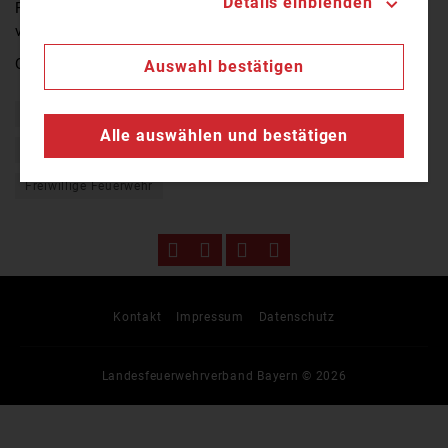
Details einblenden
Reinigungsarbeiten auf einem Fahrstreifen
vorbeilaufen.
Quelle:
TV Mainfranken
Auswahl bestätigen
Aschaffenburg
Autobahn
Autounfall
Bayern
Alle auswählen und bestätigen
Brand
Einsatz
Feuer
Feuerwehr
Freiwillige Feuerwehr
Kontakt
Impressum
Datenschutz
Landesfeuerwehrverband Bayern © 2026