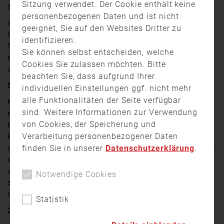
Sitzung verwendet. Der Cookie enthält keine
28. April 2025 17:02
personenbezogenen Daten und ist nicht
Am Montagmittag (28. April) kam es im Mistelgauer
geeignet, Sie auf den Websites Dritter zu
Ortsteil Braunersberg (Landkreis Bayreuth) zu einem
identifizieren.
Scheunenbrand, bei dem ein erheblicher Sachschaden
Sie können selbst entscheiden, welche
entstand. Die Kriminalpolizei Bayreuth ermittelt derzeit
Cookies Sie zulassen möchten. Bitte
zur Ursache des Feuers.
beachten Sie, dass aufgrund Ihrer
Sechsstelliger Sachschaden
individuellen Einstellungen ggf. nicht mehr
alle Funktionalitäten der Seite verfügbar
Kurz nach 12:00 Uhr setzten Bewohner den Notruf ab,
sind. Weitere Informationen zur Verwendung
nachdem sie in einem Anbau ihrer Scheune ein Feuer
von Cookies, der Speicherung und
bemerkt hatten. Durch das schnelle Eingreifen der
Verarbeitung personenbezogener Daten
Feuerwehr konnte ein Übergreifen der Flammen auf das
finden Sie in unserer
Datenschutzerklärung
.
angrenzende Wohnhaus sowie den nahegelegenen Wald
verhindert werden. Dennoch brannte die Scheune
vollständig nieder. Nach ersten Schätzungen beläuft
Notwendige Cookies
sich der Sachschaden auf einen Betrag im
sechsstelligen Eurobereich.
Statistik
250 Einsatzkräfte vor Ort