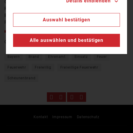
Details einblenden
Glücklicherweise wurden bei dem Brand keine
Personen verletzt. Insgesamt waren rund 250
Einsatzkräfte von Feuerwehr, Rettungsdienst, THW und
Auswahl bestätigen
Polizei im Einsatz.
Weitere Informationen auf unserer Newsseite!
Alle auswählen und bestätigen
Quelle:
TV Oberfranken
Bayern
Brand
Ehrenamt
Einsatz
Feuer
Feuerwehr
Freiwillig
Freiwillige Feuerwehr
Scheunenbrand
Kontakt
Impressum
Datenschutz