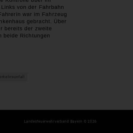
 Kontrolle über ihr
 Links von der Fahrbahn
ahrerin war im Fahrzeug
ankenhaus gebracht. Über
 bereits der zweite
in beide Richtungen
erkehrsunfall
Landesfeuerwehrverband Bayern © 2026