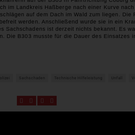
fahrerin auf der B303 in Fahrtrichtung Coburg die
sach im Landkreis Haßberge nach einer Kurve nach
chlägen auf dem Dach im Wald zum liegen. Die F
efreit werden. Anschließend wurde sie in ein Kr
s Sachschadens ist derzeit nichts bekannt. Es war
en. Die B303 musste für die Dauer des Einsatzes 
olizei
Sachschaden
Technische Hilfeleistung
Unfall
V