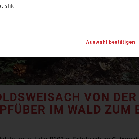
Video
atistik
abspiele
Auswahl bestätigen
OLDSWEISACH VON DER
PFÜBER IM WALD ZUM 