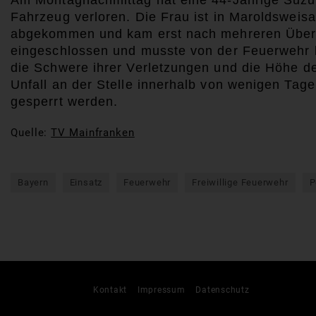
Am Montagnachmittag hat eine 44-Jährige Suzuki
Fahrzeug verloren. Die Frau ist in Maroldswei
abgekommen und kam erst nach mehreren Übers
eingeschlossen und musste von der Feuerwehr b
die Schwere ihrer Verletzungen und die Höhe de
Unfall an der Stelle innerhalb von wenigen Tag
gesperrt werden.
Quelle:
TV Mainfranken
Bayern
Einsatz
Feuerwehr
Freiwillige Feuerwehr
P
Kontakt
Impressum
Datenschutz