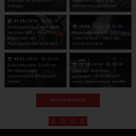
kopfüber im Wald zum
Landkreis Cham: Drei
erliegen
Unfälle in einer Stunde
Am Montagnachmittag hat
Viel zu tun hatten gestern
05.06.
18:00
03:16
eine 44-Jährige
wieder die Rettungskräfte
10.05.
16:33
01:46
Großeinsatz auf dem Main
Suzukifahrerin auf der
und Feuerwehren im …
bei Karlstadt – Rund 160
Feuerwehrstatistik 2022 für
B303 in …
Menschen von
Unterfranken – Mehr als
Passagierschiff evakuiert
24.000 Einsätze
Eine Kreuzfahrt ist für
Mehr als 24.000 Einsätze
02.01.
09:07
02:23
viele Menschen eine tolle
waren im Jahr 2022 von
23.12.
09:04
00:38
Querstehendes Schiff an
Art Urlaub zu machen. Das
den 939 freiwilligen …
der Würzburger
Quer auf dem Main
…
Löwenbrücke erfolgreich
gefangen – Frachtschiff
befreit
muss abgeschleppt werden
Weihnachtsfeiertage mit
Auf dem Main in Würzburg
WEITERE BEITRÄGE
der Familie sehen anders
kam es am Freitagabend
aus: Statt Plätzchen
zu spektakulären Szenen:
essen …
Ein …