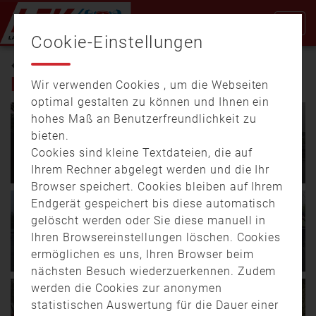
Cookie-Einstellungen
TECHNISCHE
HILFELEISTUNG
Wir verwenden Cookies , um die Webseiten
optimal gestalten zu können und Ihnen ein
hohes Maß an Benutzerfreundlichkeit zu
03.06.
18:00
00:52
bieten.
24.06.
16:46
00:45
Hoher Sachschaden –
Cookies sind kleine Textdateien, die auf
Bad Abbach: Drei Unfälle an
Schiffsunfall in der
Ihrem Rechner abgelegt werden und die Ihr
Schleuse
Schleuse Kleinostheim
Browser speichert. Cookies bleiben auf Ihrem
Endgerät gespeichert bis diese automatisch
Es war ein ereignisreiches
In der Schleuse
05.04.
17:16
01:06
Wochenende für über 100
Kleinostheim im
02.05.
17:48
01:15
gelöscht werden oder Sie diese manuell in
Frontalzusammenstoß auch
Feuerwehr-Einsatzkräfte
Landkreis Aschaffenburg
Auto rollt in den Main –
Autobahnzubringer – 20-
Ihren Browsereinstellungen löschen. Cookies
auf …
hat sich am …
Aufwändige Bergung in
Jähriger in Pkw
ermöglichen es uns, Ihren Browser beim
Aschaffenburg
eingeklemmt
nächsten Besuch wiederzuerkennen. Zudem
07.01.
11:49
01:27
werden die Cookies zur anonymen
Eine böse Überraschung
Durch eine Überholaktion
Aufwendige Rettungsaktion
musste eine 23-Jährige
auf einem
statistischen Auswertung für die Dauer einer
auf der A73 bei Eggolsheim:
am Dienstagabend
Autobahnzubringer am