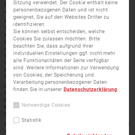
Sitzung verwendet. Der Cookie enthält keine
18. August 2023 16:44
personenbezogenen Daten und ist nicht
“So ein Unwetter hab ich noch nicht erlebt” – berichten
geeignet, Sie auf den Websites Dritter zu
selbst erfahrene Einsatzkräfte. Nach einem schönen
identifizieren.
Tag wurde es schlagartig stockdunkel in Nürnberg und
Sie können selbst entscheiden, welche
weiten Teilen Mittelfrankens. Dann öffnete der Himmel
Cookies Sie zulassen möchten. Bitte
die Schleusen. Die Schäden sind noch nicht
beachten Sie, dass aufgrund Ihrer
abzuschätzen. Erlangen und Fürth blieben weitgehend
individuellen Einstellungen ggf. nicht mehr
verschont. In Weißenburg stürztenTeile der Stadtmauer
alle Funktionalitäten der Seite verfügbar
in den Seeweiher. Und auch Nürnberg hat es besonders
sind. Weitere Informationen zur Verwendung
schwer getroffen. Einen Überblick über eine Stadt unter
von Cookies, der Speicherung und
Wasser.
Verarbeitung personenbezogener Daten
Dramatische Szenen in der Nopitschstraße. Eine
finden Sie in unserer
Datenschutzerklärung
.
Unterführung läuft so schnell voll, dass sich eine
Familie mit zwei Kindern gerade noch so aus dem Auto
Notwendige Cookies
befreien kann. Ersthelfer retten Menschen aus ihren
Fahrzeugen.
Statistik
Auch an der Bahnunterführung in Steinbühl gehen Autos
völlig in den Wassermassen unter. Eine Straßenbahn