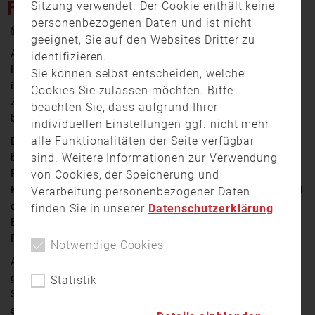
LAMMEN…
Sitzung verwendet. Der Cookie enthält keine
personenbezogenen Daten und ist nicht
6. Mai 2025 11:22
geeignet, Sie auf den Websites Dritter zu
Am Montagabend (05. Mai) brach in einem
identifizieren.
leerstehenden Nebengebäude des alten Lokschuppens
Sie können selbst entscheiden, welche
in Coburg ein Feuer aus. Gegen 19:30 Uhr alarmierten
Cookies Sie zulassen möchten. Bitte
Zeugen die Integrierte Leitstelle, nachdem sie Rauch
beachten Sie, dass aufgrund Ihrer
bemerkt hatten.
individuellen Einstellungen ggf. nicht mehr
alle Funktionalitäten der Seite verfügbar
Beim Eintreffen der Feuerwehr stand das Gebäude
sind. Weitere Informationen zur Verwendung
bereits in Vollbrand. Rund 100 Einsatzkräfte von
Feuerwehr, Polizei, Rettungsdienst, THW und
von Cookies, der Speicherung und
Katastrophenschutz waren vor Ort im Einsatz. Aufgrund
Verarbeitung personenbezogener Daten
der starken Rauchentwicklung wurden die
finden Sie in unserer
Datenschutzerklärung
.
Bundesstraße B4 sowie Bahngleise in Richtung Bad
Rodach gesperrt.
Notwendige Cookies
Anwohner wurden aufgefordert, Fenster und Türen
geschlossen zu halten. Verletzt wurde niemand. Der
Statistik
Sachschaden könnte laut Polizeibericht eine
sechsstellige Summe ausmachen. Zu den