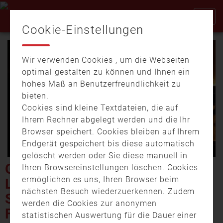
Cookie-Einstellungen
Wir verwenden Cookies , um die Webseiten
optimal gestalten zu können und Ihnen ein
hohes Maß an Benutzerfreundlichkeit zu
bieten.
Cookies sind kleine Textdateien, die auf
Video
Ihrem Rechner abgelegt werden und die Ihr
Browser speichert. Cookies bleiben auf Ihrem
Endgerät gespeichert bis diese automatisch
gelöscht werden oder Sie diese manuell in
abspi
GROSSBRAND AM ALTEN L
Ihren Browsereinstellungen löschen. Cookies
ermöglichen es uns, Ihren Browser beim
OKSCHUPPEN IN COBURG: S
nächsten Besuch wiederzuerkennen. Zudem
O KÄMPFTE DIE F
werden die Cookies zur anonymen
EUERWEHR GEGEN DIE F
statistischen Auswertung für die Dauer einer