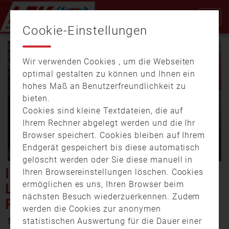
Cookie-Einstellungen
Wir verwenden Cookies , um die Webseiten
optimal gestalten zu können und Ihnen ein
hohes Maß an Benutzerfreundlichkeit zu
bieten.
Cookies sind kleine Textdateien, die auf
Video
Ihrem Rechner abgelegt werden und die Ihr
Browser speichert. Cookies bleiben auf Ihrem
Endgerät gespeichert bis diese automatisch
gelöscht werden oder Sie diese manuell in
abspi
ICE-EVAKUIERUNG IN
Ihren Browsereinstellungen löschen. Cookies
ermöglichen es uns, Ihren Browser beim
LAUFACH – HUNDERTE
nächsten Besuch wiederzuerkennen. Zudem
REISEGÄSTE GESTRANDET
werden die Cookies zur anonymen
25. Juni 2025 17:25
statistischen Auswertung für die Dauer einer