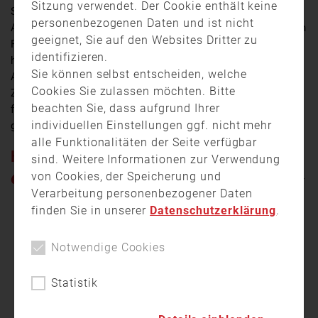
Sitzung verwendet. Der Cookie enthält keine
Stillstand am Bahnhof in Laufach im Kreis
personenbezogenen Daten und ist nicht
Aschaffenburg. Dieser ICE aus Köln war am Dienstag in
geeignet, Sie auf den Websites Dritter zu
Richtung Nürnberg unterwegs als es gegen 15.13 Uhr
identifizieren.
hieß: „Technischer Defekt! Hier geht es nicht weiter.“
Sie können selbst entscheiden, welche
Aufgrund eines Stromausfalls in mehreren
Cookies Sie zulassen möchten. Bitte
Zugabschnitten war der Schnellzug nicht mehr
beachten Sie, dass aufgrund Ihrer
fahrbereit. Und das hatte eine Evakuierung des
individuellen Einstellungen ggf. nicht mehr
gesamten Zuges zufolge.
alle Funktionalitäten der Seite verfügbar
HITZE IM ZUG
sind. Weitere Informationen zur Verwendung
von Cookies, der Speicherung und
„
Die Herausforderung bestand darin, dass wir
Verarbeitung personenbezogener Daten
sommerliche Temperaturen über 30 Grad zu
finden Sie in unserer
Datenschutzerklärung
.
verzeichnen haben. Und ungefähr 350
Zuggäste/Fahrgäste in dem ICE die
Notwendige Cookies
Weiterfahrt nicht antreten konnten. Zudem
kam hinzu, dass im vorderen Teil des ICEs
Statistik
die Klimaanlage zwar noch funktionierte, im
hinteren Teil war sie aber aufgrund des
Defekts ausgefallen.“
, so Fabien Kriegel,