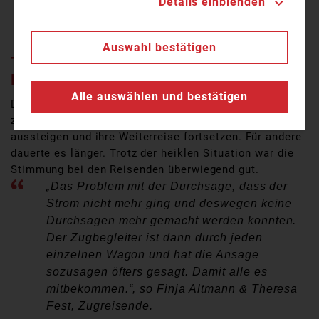
Details einblenden
Pressesprecher Kreisbrandinspektion
Aschaffenburg.
Auswahl bestätigen
TROTZ DER HERAUSFORDERUNG –
DIE STIMMUNG IST NICHT GEKIPPT
Alle auswählen und bestätigen
Die Passagiere aus dem Zugbereich, der am Bahnsteig
zum Stehen kam, konnten zum Teil selbstständig
aussteigen und ihre Weiterreise fortsetzen. Für andere
dauerte es länger. Trotz der heiklen Situation war die
Stimmung bei den Reisenden überwiegend gut.
„
Das Problem mit der Durchsage, dass der
Strom nicht mehr ging und deswegen keine
Durchsagen mehr gemacht werden konnten.
Der Zugbegleiter ist dann durch jeden
einzelnen Wagon und hat die Ansage
sozusagen öfters gesagt. Damit alle es
mitbekommen.“, so Finja Altmann & Theresa
Fest, Zugreisende.