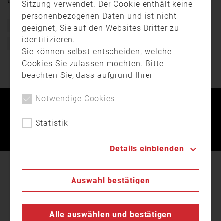
Gründungsjahren bis heute.
Sitzung verwendet. Der Cookie enthält keine
personenbezogenen Daten und ist nicht
Bayern
Dingolfing
Feuerwehr
Freiwillig
Höfen
geeignet, Sie auf den Websites Dritter zu
identifizieren.
Imagefilm
Sie können selbst entscheiden, welche
Cookies Sie zulassen möchten. Bitte
beachten Sie, dass aufgrund Ihrer
individuellen Einstellungen ggf. nicht mehr
Notwendige Cookies
alle Funktionalitäten der Seite verfügbar
Kontakt
Impressum
Datenschutz
sind. Weitere Informationen zur Verwendung
von Cookies, der Speicherung und
Statistik
Verarbeitung personenbezogener Daten
Landesfeuerwehrverband Bayern © 2026
finden Sie in unserer
Datenschutzerklärung
.
Details einblenden
In unserer
Datenschutzerklärung
beschreiben wir
Auswahl bestätigen
den Einsatz von Cookies auf unserer Webseite.
Cookies dienen u.a. zur laufenden Optimierung
unseres Services. Durch Klick auf OK stimmen
Alle auswählen und bestätigen
Sie der Verwendung von Cookies auf dieser