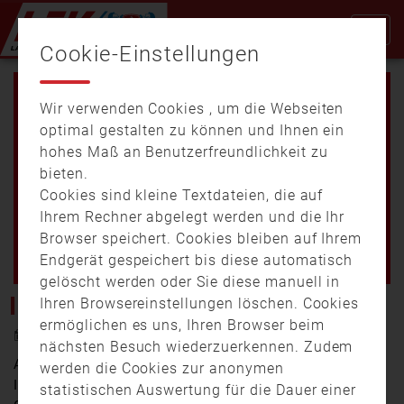
Cookie-Einstellungen
Wir verwenden Cookies , um die Webseiten
optimal gestalten zu können und Ihnen ein
hohes Maß an Benutzerfreundlichkeit zu
bieten.
Cookies sind kleine Textdateien, die auf
Video
Ihrem Rechner abgelegt werden und die Ihr
Browser speichert. Cookies bleiben auf Ihrem
Endgerät gespeichert bis diese automatisch
gelöscht werden oder Sie diese manuell in
abspi
IMAGEVIDEO DER FF HÖFEN
Ihren Browsereinstellungen löschen. Cookies
ermöglichen es uns, Ihren Browser beim
30. August 2016 14:29
nächsten Besuch wiederzuerkennen. Zudem
Auch die Feuerwehr Höfen bei Dingolfing hat einen
werden die Cookies zur anonymen
Imagefilm erstellt. Mit Bildern aus den
statistischen Auswertung für die Dauer einer