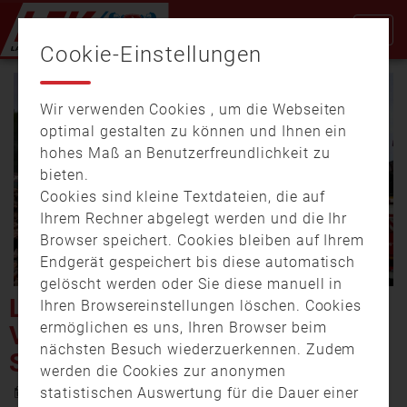
Cookie-Einstellungen
Wir verwenden Cookies , um die Webseiten
optimal gestalten zu können und Ihnen ein
hohes Maß an Benutzerfreundlichkeit zu
bieten.
Cookies sind kleine Textdateien, die auf
Video
Ihrem Rechner abgelegt werden und die Ihr
Browser speichert. Cookies bleiben auf Ihrem
Endgerät gespeichert bis diese automatisch
gelöscht werden oder Sie diese manuell in
abspi
LAGERHALLE FÄNGT FEUER:
Ihren Browsereinstellungen löschen. Cookies
ermöglichen es uns, Ihren Browser beim
VOLLBRAND IN WURLITZER
nächsten Besuch wiederzuerkennen. Zudem
STEINBRUCH
werden die Cookies zur anonymen
7. Juli 2025 18:35
statistischen Auswertung für die Dauer einer