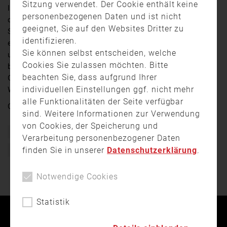
Sitzung verwendet. Der Cookie enthält keine
In einer Halle in Wurlitz im Landkreis Hof brach an
personenbezogenen Daten und ist nicht
diesem Wochenende ein Brand aus. Am frühen
geeignet, Sie auf den Websites Dritter zu
Sonntagmorgen bemerkte ein Zeuge dichten Rauch und
identifizieren.
ein offenes Feuer auf dem Gelände – als Feuerwehr
Sie können selbst entscheiden, welche
und Polizei vor Ort eintrafen, stand die Lagerhalle
Cookies Sie zulassen möchten. Bitte
bereits in Vollbrand. Ein Übergreifen auf andere
beachten Sie, dass aufgrund Ihrer
Gebäude konnte glücklicherweise verhindert werden.
individuellen Einstellungen ggf. nicht mehr
Weitere Infos gibt es auf unserer
Newsseite
!
alle Funktionalitäten der Seite verfügbar
Quelle:
TV Oberfranken
sind. Weitere Informationen zur Verwendung
von Cookies, der Speicherung und
Bayern
Brand
Ehrenamt
Einsatz
Feuer
Verarbeitung personenbezogener Daten
finden Sie in unserer
Datenschutzerklärung
.
Feuerwehr
Freiwillig
Freiwillige Feuerwehr
Notwendige Cookies
Statistik
Kontakt
Impressum
Datenschutz