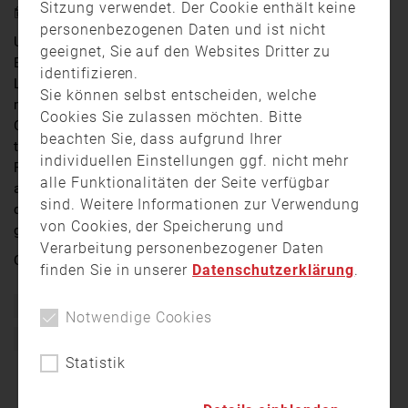
Sitzung verwendet. Der Cookie enthält keine
24. Mai 2019 19:03
personenbezogenen Daten und ist nicht
Unter besonders realistischen Bedingungen für den
geeignet, Sie auf den Websites Dritter zu
Brandeinsatz trainieren – das war in dieser Woche im
identifizieren.
Landkreis Neustadt an der Aisch / Bad Windsheim
Sie können selbst entscheiden, welche
möglich. Dort machte ein mobiler Brand-Übungs-
Cookies Sie zulassen möchten. Bitte
Container Station, in dem die für einen Zimmerbrand
beachten Sie, dass aufgrund Ihrer
typische Hitze- und Rauchentwicklung simuliert wird.
individuellen Einstellungen ggf. nicht mehr
Rund 60 Einsatzkräfte von 25 Freiwilligen Feuerwehren
alle Funktionalitäten der Seite verfügbar
aus dem Landkreis konnten die heiße Ausbildung
sind. Weitere Informationen zur Verwendung
durchlaufen. Der Container ist flächendeckend im
von Cookies, der Speicherung und
ganzen Freistaat unterwegs.
Verarbeitung personenbezogener Daten
Quelle:
Franken Fernsehen
finden Sie in unserer
Datenschutzerklärung
.
Bayern
Brand
Ehrenamt
Feuerwehr
Freiwillig
Notwendige Cookies
Freiwillige Feuerwehr
Übung
Statistik