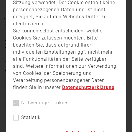
Sitzung verwendet. Der Cookie enthält keine
eines Radladers gestern gegen 18 Uhr zu brennen an.
personenbezogenen Daten und ist nicht
Das Fahrzeug stand in einer Maschinenhalle. Ein 22-
jähriger Mann bemerkte das Feuer und zog den
geeignet, Sie auf den Websites Dritter zu
brennenden Radlader mit einem Traktor aus der Halle.
identifizieren.
Sie können selbst entscheiden, welche
Die Feuerwehr war mit einem 30-köpfigen Einsatzteam
Cookies Sie zulassen möchten. Bitte
vor Ort und löschte den Brand. Es entstand ein
beachten Sie, dass aufgrund Ihrer
Sachschaden von circa 15.000 Euro. Die Brandursache
individuellen Einstellungen ggf. nicht mehr
ist noch nicht geklärt.
alle Funktionalitäten der Seite verfügbar
Quelle:
Oberpfalz TV
/ Videoreporter: Roland
sind. Weitere Informationen zur Verwendung
Wellenhöfer
von Cookies, der Speicherung und
Verarbeitung personenbezogener Daten
Bayern
Brand
Ehrenamt
Einsatz
Feuer
finden Sie in unserer
Datenschutzerklärung
.
Feuerwehr
Freiwillig
Freiwillige Feuerwehr
Notwendige Cookies
Mitterteich
Statistik