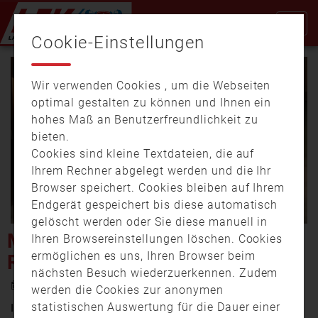
Cookie-Einstellungen
Wir verwenden Cookies , um die Webseiten
optimal gestalten zu können und Ihnen ein
hohes Maß an Benutzerfreundlichkeit zu
bieten.
Cookies sind kleine Textdateien, die auf
Video
Ihrem Rechner abgelegt werden und die Ihr
Browser speichert. Cookies bleiben auf Ihrem
Endgerät gespeichert bis diese automatisch
gelöscht werden oder Sie diese manuell in
abspi
MITTERTEICH: BRAND EINES
Ihren Browsereinstellungen löschen. Cookies
ermöglichen es uns, Ihren Browser beim
RADLLAGERS
nächsten Besuch wiederzuerkennen. Zudem
4. April 2019 18:26
werden die Cookies zur anonymen
statistischen Auswertung für die Dauer einer
Im Gemeindebereich Mitterteich fing der Motorraum