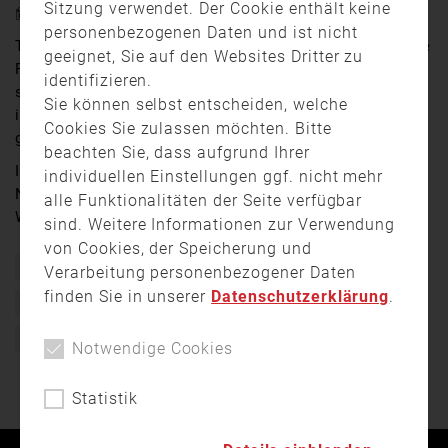
Sitzung verwendet. Der Cookie enthält keine
13. April 2018 7:36
personenbezogenen Daten und ist nicht
Treibt in München ein Feuerteufel sein Unwesen? Diese
geeignet, Sie auf den Websites Dritter zu
Frage beschäftigt derzeit die Polizei – Denn es gab
identifizieren.
schon wieder einen Waldbrand und die Beamten gehen
Sie können selbst entscheiden, welche
inzwischen davon aus, dass das Feuer absichtlich
Cookies Sie zulassen möchten. Bitte
gelegt wurde.
beachten Sie, dass aufgrund Ihrer
Im Perlacher Forst musste die Feuerwehr gestern
individuellen Einstellungen ggf. nicht mehr
Nachmittag ausrücken, weil etwa eineinhalb Hektar
alle Funktionalitäten der Seite verfügbar
Wald brannten.
sind. Weitere Informationen zur Verwendung
von Cookies, der Speicherung und
Bayern
Brand
Ehrenamt
Einsatz
Feuer
Verarbeitung personenbezogener Daten
finden Sie in unserer
Datenschutzerklärung
.
Feuerwehr
Freiwillig
Freiwillige Feuerwehr
München
Waldbrand
Notwendige Cookies
Statistik